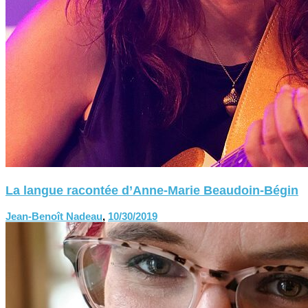
La langue racontée d’Anne-Marie Beaudoin-Bégin
Jean-Benoît Nadeau
,
10/30/2019