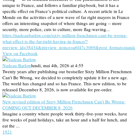
unique to France, and follows a familiar playbook, but it has a
specific effect on France’s political culture. A recent article in Le
Monde on the activities of a new wave of far right mayors in France
offers an interesting snapshot of where things are going -- more
security, more police, cuts to culture, more flag-waving...
https://nadeaubarlow.com/sixty-million-frenchmen-cant-be-wrong-
what-effect-is-the-far-right-having-in-france/?
preview_id=38434&preview_nonce=a6f47c3069&post_format=stand
View on Facebook
Nadeau Barlow
lundi, mai 4th, 2026 at 4:55
Twenty years after publishing our bestseller Sixty Million Frenchmen
Can't Be Wrong, we decided to completely update it for a new age.
The world has changed and so has France. This new edition, to be
released December 8, 2026, is now available for pre-order.
New revised edition of Sixty Million Frenchmen Can’t Be Wrong:
COMING OUT DECEMBER 8, 2026
Imagine a country where people work thirty-five-your weeks, have
five weeks of paid holidays, take an hour and a half for lunch, and
eat the ...
19
2
1