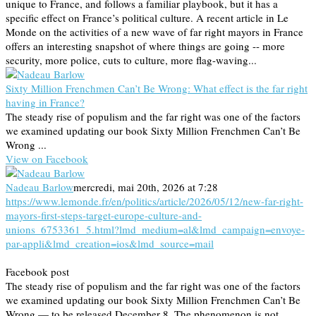
unique to France, and follows a familiar playbook, but it has a
specific effect on France’s political culture. A recent article in Le
Monde on the activities of a new wave of far right mayors in France
offers an interesting snapshot of where things are going -- more
security, more police, cuts to culture, more flag-waving...
Sixty Million Frenchmen Can’t Be Wrong: What effect is the far right
having in France?
The steady rise of populism and the far right was one of the factors
we examined updating our book Sixty Million Frenchmen Can’t Be
Wrong ...
View on Facebook
Nadeau Barlow
mercredi, mai 20th, 2026 at 7:28
https://www.lemonde.fr/en/politics/article/2026/05/12/new-far-right-
mayors-first-steps-target-europe-culture-and-
unions_6753361_5.html?lmd_medium=al&lmd_campaign=envoye-
par-appli&lmd_creation=ios&lmd_source=mail
Facebook post
The steady rise of populism and the far right was one of the factors
we examined updating our book Sixty Million Frenchmen Can’t Be
Wrong — to be released December 8. The phenomenon is not