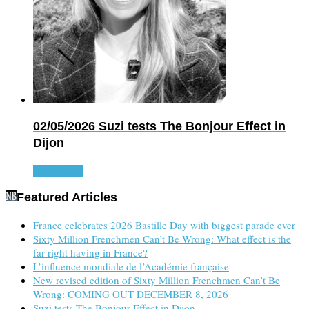
02/05/2026
Suzi tests The Bonjour Effect in
Dijon
Read more
Featured Articles
France celebrates 2026 Bastille Day with biggest parade ever
Sixty Million Frenchmen Can’t Be Wrong: What effect is the
far right having in France?
L’influence mondiale de l’Académie française
New revised edition of Sixty Million Frenchmen Can’t Be
Wrong: COMING OUT DECEMBER 8, 2026
Suzi tests The Bonjour Effect in Dijon