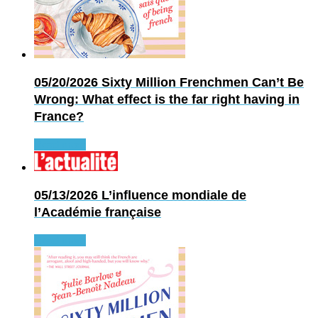
05/20/2026
Sixty Million Frenchmen Can’t Be
Wrong: What effect is the far right having in
France?
Read more
05/13/2026
L’influence mondiale de
l’Académie française
Read more