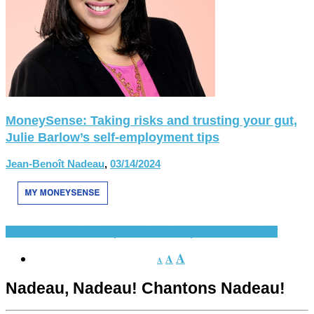
MoneySense: Taking risks and trusting your gut,
Julie Barlow’s self-employment tips
Jean-Benoît Nadeau
,
03/14/2024
Canada
En Vedette
Français-histoire
Français-langue
Québec
A
A
A
Nadeau, Nadeau! Chantons Nadeau!