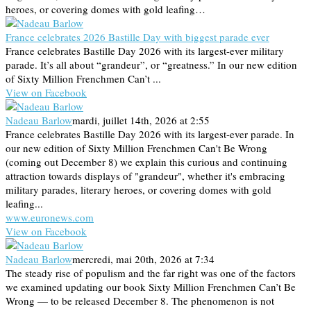
heroes, or covering domes with gold leafing…
France celebrates 2026 Bastille Day with biggest parade ever
France celebrates Bastille Day 2026 with its largest-ever military
parade. It’s all about “grandeur”, or “greatness.” In our new edition
of Sixty Million Frenchmen Can’t ...
View on Facebook
Nadeau Barlow
mardi, juillet 14th, 2026 at 2:55
France celebrates Bastille Day 2026 with its largest-ever parade. In
our new edition of Sixty Million Frenchmen Can't Be Wrong
(coming out December 8) we explain this curious and continuing
attraction towards displays of "grandeur", whether it's embracing
military parades, literary heroes, or covering domes with gold
leafing...
www.euronews.com
View on Facebook
Nadeau Barlow
mercredi, mai 20th, 2026 at 7:34
The steady rise of populism and the far right was one of the factors
we examined updating our book Sixty Million Frenchmen Can’t Be
Wrong — to be released December 8. The phenomenon is not