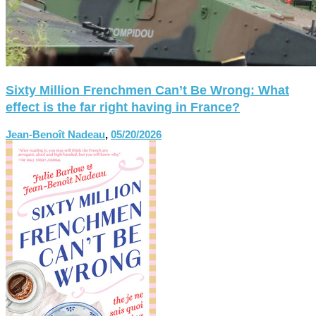
Sixty Million Frenchmen Can’t Be Wrong: What
effect is the far right having in France?
Jean-Benoît Nadeau
,
05/20/2026