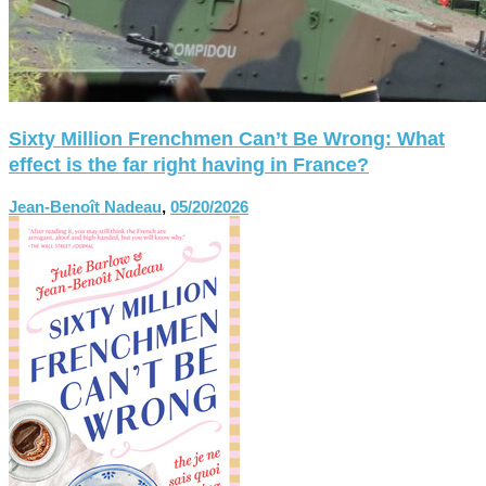
Sixty Million Frenchmen Can’t Be Wrong: What
effect is the far right having in France?
Jean-Benoît Nadeau
,
05/20/2026