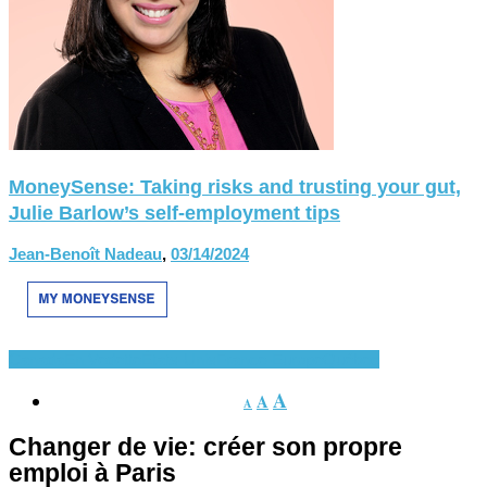
MoneySense: Taking risks and trusting your gut,
Julie Barlow’s self-employment tips
Jean-Benoît Nadeau
,
03/14/2024
Canada
En Vedette
États-Unis
France-Europe
Québec
A
A
A
Changer de vie: créer son propre
emploi à Paris