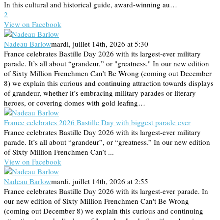
In this cultural and historical guide, award-winning au…
2
View on Facebook
Nadeau Barlow
mardi, juillet 14th, 2026 at 5:30
France celebrates Bastille Day 2026 with its largest-ever military
parade. It’s all about “grandeur,” or "greatness." In our new edition
of Sixty Million Frenchmen Can’t Be Wrong (coming out December
8) we explain this curious and continuing attraction towards displays
of grandeur, whether it’s embracing military parades or literary
heroes, or covering domes with gold leafing…
France celebrates 2026 Bastille Day with biggest parade ever
France celebrates Bastille Day 2026 with its largest-ever military
parade. It’s all about “grandeur”, or “greatness.” In our new edition
of Sixty Million Frenchmen Can’t ...
View on Facebook
Nadeau Barlow
mardi, juillet 14th, 2026 at 2:55
France celebrates Bastille Day 2026 with its largest-ever parade. In
our new edition of Sixty Million Frenchmen Can't Be Wrong
(coming out December 8) we explain this curious and continuing