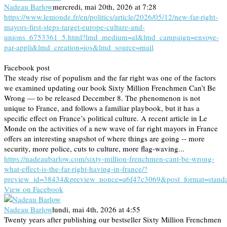
Nadeau Barlow
mercredi, mai 20th, 2026 at 7:28
https://www.lemonde.fr/en/politics/article/2026/05/12/new-far-right-
mayors-first-steps-target-europe-culture-and-
unions_6753361_5.html?lmd_medium=al&lmd_campaign=envoye-
par-appli&lmd_creation=ios&lmd_source=mail
Facebook post
The steady rise of populism and the far right was one of the factors
we examined updating our book Sixty Million Frenchmen Can’t Be
Wrong — to be released December 8. The phenomenon is not
unique to France, and follows a familiar playbook, but it has a
specific effect on France’s political culture. A recent article in Le
Monde on the activities of a new wave of far right mayors in France
offers an interesting snapshot of where things are going -- more
security, more police, cuts to culture, more flag-waving...
https://nadeaubarlow.com/sixty-million-frenchmen-cant-be-wrong-
what-effect-is-the-far-right-having-in-france/?
preview_id=38434&preview_nonce=a6f47c3069&post_format=stand
View on Facebook
Nadeau Barlow
lundi, mai 4th, 2026 at 4:55
Twenty years after publishing our bestseller Sixty Million Frenchmen