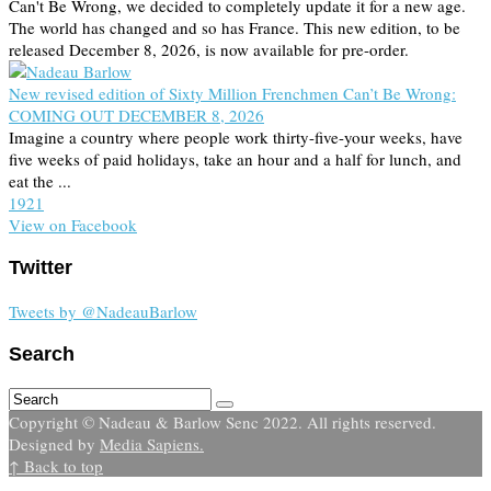
Can't Be Wrong, we decided to completely update it for a new age.
The world has changed and so has France. This new edition, to be
released December 8, 2026, is now available for pre-order.
New revised edition of Sixty Million Frenchmen Can’t Be Wrong:
COMING OUT DECEMBER 8, 2026
Imagine a country where people work thirty-five-your weeks, have
five weeks of paid holidays, take an hour and a half for lunch, and
eat the ...
19
2
1
View on Facebook
Twitter
Tweets by @NadeauBarlow
Search
Copyright © Nadeau & Barlow Senc 2022. All rights reserved.
Designed by
Media Sapiens.
↑ Back to top