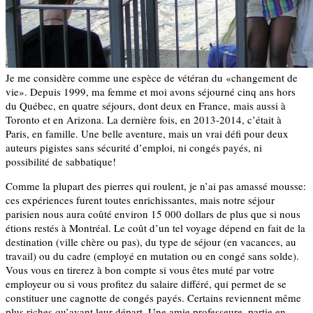
Je me considère comme une espèce de vétéran du «changement de
vie». Depuis 1999, ma femme et moi avons séjourné cinq ans hors
du Québec, en quatre séjours, dont deux en France, mais aussi à
Toronto et en Arizona. La dernière fois, en 2013-2014, c’était à
Paris, en famille. Une belle aventure, mais un vrai défi pour deux
auteurs pigistes sans sécurité d’emploi, ni congés payés, ni
possibilité de sabbatique!
Comme la plupart des pierres qui roulent, je n’ai pas amassé mousse:
ces expériences furent toutes enrichissantes, mais notre séjour
parisien nous aura coûté environ 15 000 dollars de plus que si nous
étions restés à Montréal. Le coût d’un tel voyage dépend en fait de la
destination (ville chère ou pas), du type de séjour (en vacances, au
travail) ou du cadre (employé en mutation ou en congé sans solde).
Vous vous en tirerez à bon compte si vous êtes muté par votre
employeur ou si vous profitez du salaire différé, qui permet de se
constituer une cagnotte de congés payés. Certains reviennent même
plus riches qu’avant leur départ. Une amie professeure, partie en