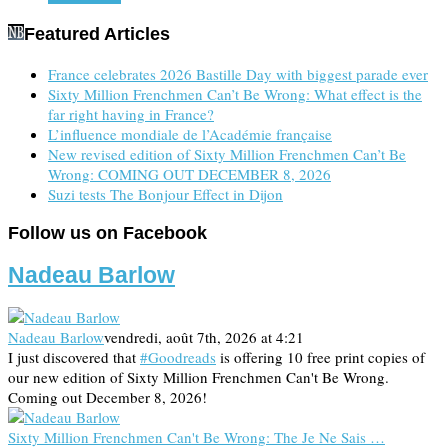
Featured Articles
France celebrates 2026 Bastille Day with biggest parade ever
Sixty Million Frenchmen Can’t Be Wrong: What effect is the
far right having in France?
L’influence mondiale de l’Académie française
New revised edition of Sixty Million Frenchmen Can’t Be
Wrong: COMING OUT DECEMBER 8, 2026
Suzi tests The Bonjour Effect in Dijon
Follow us on Facebook
Nadeau Barlow
Nadeau Barlow
vendredi, août 7th, 2026 at 4:21
I just discovered that
#Goodreads
is offering 10 free print copies of
our new edition of Sixty Million Frenchmen Can't Be Wrong.
Coming out December 8, 2026!
Sixty Million Frenchmen Can't Be Wrong: The Je Ne Sais …