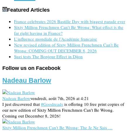
Featured Articles
France celebrates 2026 Bastille Day with biggest parade ever
Sixty Million Frenchmen Can’t Be Wrong: What effect is the
far right having in France?
L’influence mondiale de l’Académie française
New revised edition of Sixty Million Frenchmen Can’t Be
Wrong: COMING OUT DECEMBER 8, 2026
Suzi tests The Bonjour Effect in Dijon
Follow us on Facebook
Nadeau Barlow
Nadeau Barlow
vendredi, août 7th, 2026 at 4:21
I just discovered that
#Goodreads
is offering 10 free print copies of
our new edition of Sixty Million Frenchmen Can't Be Wrong.
Coming out December 8, 2026!
Sixty Million Frenchmen Can't Be Wrong: The Je Ne Sais …