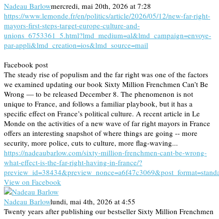
Nadeau Barlow
mercredi, mai 20th, 2026 at 7:28
https://www.lemonde.fr/en/politics/article/2026/05/12/new-far-right-
mayors-first-steps-target-europe-culture-and-
unions_6753361_5.html?lmd_medium=al&lmd_campaign=envoye-
par-appli&lmd_creation=ios&lmd_source=mail
Facebook post
The steady rise of populism and the far right was one of the factors
we examined updating our book Sixty Million Frenchmen Can’t Be
Wrong — to be released December 8. The phenomenon is not
unique to France, and follows a familiar playbook, but it has a
specific effect on France’s political culture. A recent article in Le
Monde on the activities of a new wave of far right mayors in France
offers an interesting snapshot of where things are going -- more
security, more police, cuts to culture, more flag-waving...
https://nadeaubarlow.com/sixty-million-frenchmen-cant-be-wrong-
what-effect-is-the-far-right-having-in-france/?
preview_id=38434&preview_nonce=a6f47c3069&post_format=stand
View on Facebook
Nadeau Barlow
lundi, mai 4th, 2026 at 4:55
Twenty years after publishing our bestseller Sixty Million Frenchmen