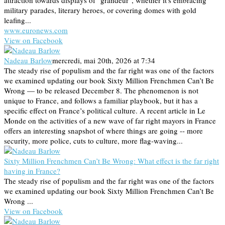
attraction towards displays of "grandeur", whether it's embracing
military parades, literary heroes, or covering domes with gold
leafing...
www.euronews.com
View on Facebook
Nadeau Barlow
mercredi, mai 20th, 2026 at 7:34
The steady rise of populism and the far right was one of the factors
we examined updating our book Sixty Million Frenchmen Can’t Be
Wrong — to be released December 8. The phenomenon is not
unique to France, and follows a familiar playbook, but it has a
specific effect on France’s political culture. A recent article in Le
Monde on the activities of a new wave of far right mayors in France
offers an interesting snapshot of where things are going -- more
security, more police, cuts to culture, more flag-waving...
Sixty Million Frenchmen Can’t Be Wrong: What effect is the far right
having in France?
The steady rise of populism and the far right was one of the factors
we examined updating our book Sixty Million Frenchmen Can’t Be
Wrong ...
View on Facebook