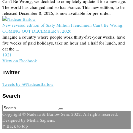
Can't Be Wrong, we decided to completely update it for a new age.
The world has changed and so has France. This new edition, to be
released December 8, 2026, is now available for pre-order.
New revised edition of Sixty Million Frenchmen Can’t Be Wrong:
COMING OUT DECEMBER 8, 2026
Imagine a country where people work thirty-five-your weeks, have
five weeks of paid holidays, take an hour and a half for lunch, and
eat the ...
19
2
1
View on Facebook
Twitter
Tweets by @NadeauBarlow
Search
Copyright © Nadeau & Barlow Senc 2022. All rights reserved.
Designed by
Media Sapiens.
↑ Back to top