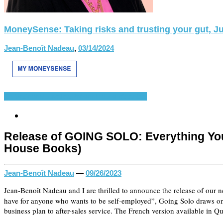
MoneySense: Taking risks and trusting your gut, Ju
Jean-Benoît Nadeau
,
03/14/2024
En Vedette
Nouvelles
Présentations récentes
Release of GOING SOLO: Everything You
House Books)
Jean-Benoît Nadeau
—
09/26/2023
Jean-Benoît Nadeau and I are thrilled to announce the release of our 
have for anyone who wants to be self-employed”, Going Solo draws on 
business plan to after-sales service. The French version available in 