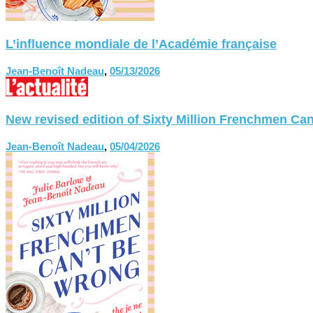
L’influence mondiale de l’Académie française
Jean-Benoît Nadeau
,
05/13/2026
New revised edition of Sixty Million Frenchmen
Jean-Benoît Nadeau
,
05/04/2026