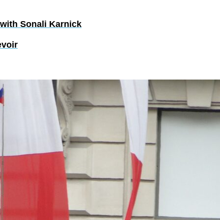
ith Sonali Karnick
evoir