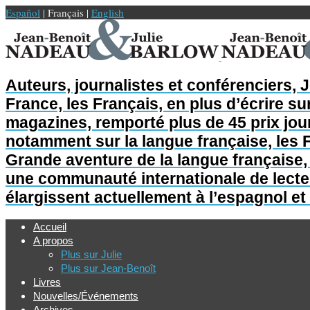
Español
| Français |
English
Auteurs, journalistes et conférenciers, 
France, les Français, en plus d’écrire sur
magazines, remporté plus de 45 prix jour
notamment sur la langue française, les F
Grande aventure de la langue française, L
une communauté internationale de lecteur
élargissent actuellement à l’espagnol et 
Accueil
A propos
Plus sur Julie
Plus sur Jean-Benoît
Livres
Nouvelles/Événements
Archives