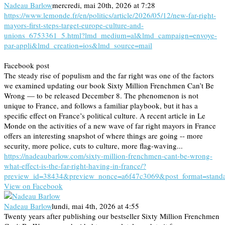
Nadeau Barlow
mercredi, mai 20th, 2026 at 7:28
https://www.lemonde.fr/en/politics/article/2026/05/12/new-far-right-
mayors-first-steps-target-europe-culture-and-
unions_6753361_5.html?lmd_medium=al&lmd_campaign=envoye-
par-appli&lmd_creation=ios&lmd_source=mail
Facebook post
The steady rise of populism and the far right was one of the factors
we examined updating our book Sixty Million Frenchmen Can’t Be
Wrong — to be released December 8. The phenomenon is not
unique to France, and follows a familiar playbook, but it has a
specific effect on France’s political culture. A recent article in Le
Monde on the activities of a new wave of far right mayors in France
offers an interesting snapshot of where things are going -- more
security, more police, cuts to culture, more flag-waving...
https://nadeaubarlow.com/sixty-million-frenchmen-cant-be-wrong-
what-effect-is-the-far-right-having-in-france/?
preview_id=38434&preview_nonce=a6f47c3069&post_format=stand
View on Facebook
Nadeau Barlow
lundi, mai 4th, 2026 at 4:55
Twenty years after publishing our bestseller Sixty Million Frenchmen