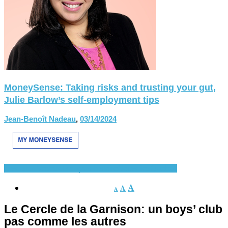
MoneySense: Taking risks and trusting your gut,
Julie Barlow’s self-employment tips
Jean-Benoît Nadeau
,
03/14/2024
Divers
En Vedette
Français-histoire
Nouvelles
Québec
A
A
A
Le Cercle de la Garnison: un boys’ club
pas comme les autres