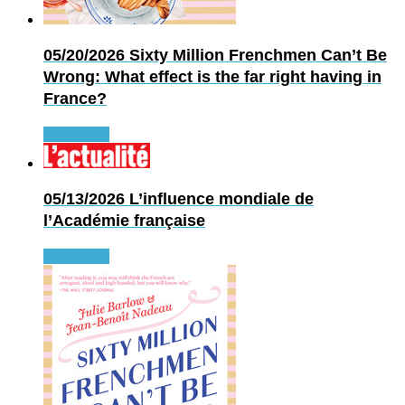
05/20/2026
Sixty Million Frenchmen Can’t Be
Wrong: What effect is the far right having in
France?
Read more
05/13/2026
L’influence mondiale de
l’Académie française
Read more