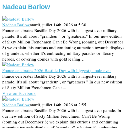
Nadeau Barlow
Nadeau Barlow
mardi, juillet 14th, 2026 at 5:30
France celebrates Bastille Day 2026 with its largest-ever military
parade. It’s all about “grandeur,” or "greatness." In our new edition
of Sixty Million Frenchmen Can’t Be Wrong (coming out December
8) we explain this curious and continuing attraction towards displays
of grandeur, whether it’s embracing military parades or literary
heroes, or covering domes with gold leafing…
France celebrates 2026 Bastille Day with biggest parade ever
France celebrates Bastille Day 2026 with its largest-ever military
parade. It’s all about “grandeur”, or “greatness.” In our new edition
of Sixty Million Frenchmen Can’t ...
View on Facebook
Nadeau Barlow
mardi, juillet 14th, 2026 at 2:55
France celebrates Bastille Day 2026 with its largest-ever parade. In
our new edition of Sixty Million Frenchmen Can't Be Wrong
(coming out December 8) we explain this curious and continuing
attraction towards displays of "grandeur", whether it's embracing