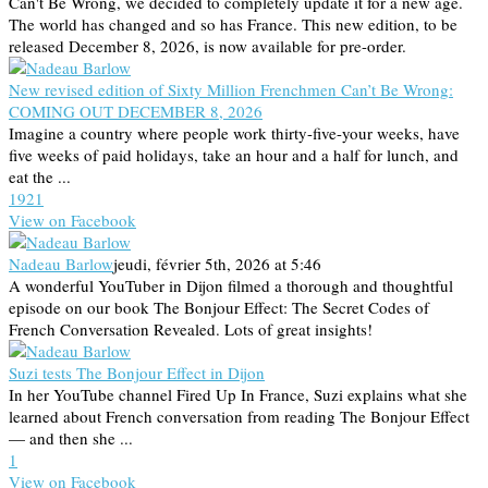
Can't Be Wrong, we decided to completely update it for a new age.
The world has changed and so has France. This new edition, to be
released December 8, 2026, is now available for pre-order.
New revised edition of Sixty Million Frenchmen Can’t Be Wrong:
COMING OUT DECEMBER 8, 2026
Imagine a country where people work thirty-five-your weeks, have
five weeks of paid holidays, take an hour and a half for lunch, and
eat the ...
19
2
1
View on Facebook
Nadeau Barlow
jeudi, février 5th, 2026 at 5:46
A wonderful YouTuber in Dijon filmed a thorough and thoughtful
episode on our book The Bonjour Effect: The Secret Codes of
French Conversation Revealed. Lots of great insights!
Suzi tests The Bonjour Effect in Dijon
In her YouTube channel Fired Up In France, Suzi explains what she
learned about French conversation from reading The Bonjour Effect
— and then she ...
1
View on Facebook