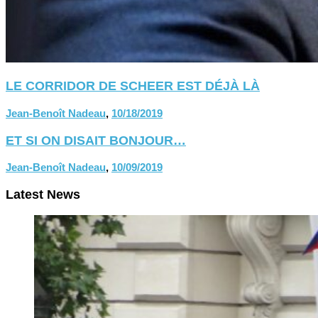
LE CORRIDOR DE SCHEER EST DÉJÀ LÀ
Jean-Benoît Nadeau
,
10/18/2019
ET SI ON DISAIT BONJOUR…
Jean-Benoît Nadeau
,
10/09/2019
Latest News