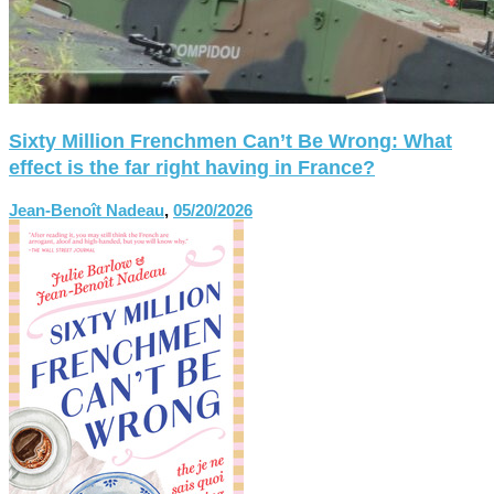
Sixty Million Frenchmen Can’t Be Wrong: What
effect is the far right having in France?
Jean-Benoît Nadeau
,
05/20/2026