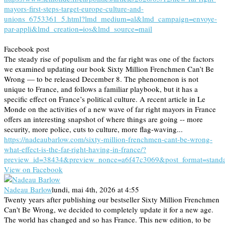
mayors-first-steps-target-europe-culture-and-
unions_6753361_5.html?lmd_medium=al&lmd_campaign=envoye-
par-appli&lmd_creation=ios&lmd_source=mail
Facebook post
The steady rise of populism and the far right was one of the factors
we examined updating our book Sixty Million Frenchmen Can’t Be
Wrong — to be released December 8. The phenomenon is not
unique to France, and follows a familiar playbook, but it has a
specific effect on France’s political culture. A recent article in Le
Monde on the activities of a new wave of far right mayors in France
offers an interesting snapshot of where things are going -- more
security, more police, cuts to culture, more flag-waving...
https://nadeaubarlow.com/sixty-million-frenchmen-cant-be-wrong-
what-effect-is-the-far-right-having-in-france/?
preview_id=38434&preview_nonce=a6f47c3069&post_format=stand
View on Facebook
Nadeau Barlow
lundi, mai 4th, 2026 at 4:55
Twenty years after publishing our bestseller Sixty Million Frenchmen
Can't Be Wrong, we decided to completely update it for a new age.
The world has changed and so has France. This new edition, to be