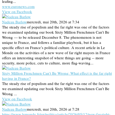
leafing...
www.euronews.com
View on Facebook
Nadeau Barlow
mercredi, mai 20th, 2026 at 7:34
The steady rise of populism and the far right was one of the factors
we examined updating our book Sixty Million Frenchmen Can’t Be
Wrong — to be released December 8. The phenomenon is not
unique to France, and follows a familiar playbook, but it has a
specific effect on France’s political culture. A recent article in Le
Monde on the activities of a new wave of far right mayors in France
offers an interesting snapshot of where things are going -- more
security, more police, cuts to culture, more flag-waving...
Sixty Million Frenchmen Can’t Be Wrong: What effect is the far right
having in France?
The steady rise of populism and the far right was one of the factors
we examined updating our book Sixty Million Frenchmen Can’t Be
Wrong ...
View on Facebook
Nadeau Barlow
mercredi, mai 20th, 2026 at 7:28
https://www.lemonde.fr/en/politics/article/2026/05/12/new-far-right-