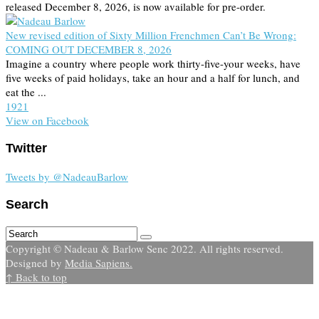
released December 8, 2026, is now available for pre-order.
New revised edition of Sixty Million Frenchmen Can’t Be Wrong:
COMING OUT DECEMBER 8, 2026
Imagine a country where people work thirty-five-your weeks, have
five weeks of paid holidays, take an hour and a half for lunch, and
eat the ...
19
2
1
View on Facebook
Twitter
Tweets by @NadeauBarlow
Search
Copyright © Nadeau & Barlow Senc 2022. All rights reserved.
Designed by
Media Sapiens.
↑ Back to top