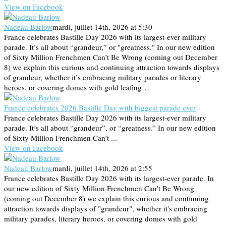
View on Facebook
Nadeau Barlow
mardi, juillet 14th, 2026 at 5:30
France celebrates Bastille Day 2026 with its largest-ever military
parade. It’s all about “grandeur,” or "greatness." In our new edition
of Sixty Million Frenchmen Can’t Be Wrong (coming out December
8) we explain this curious and continuing attraction towards displays
of grandeur, whether it’s embracing military parades or literary
heroes, or covering domes with gold leafing…
France celebrates 2026 Bastille Day with biggest parade ever
France celebrates Bastille Day 2026 with its largest-ever military
parade. It’s all about “grandeur”, or “greatness.” In our new edition
of Sixty Million Frenchmen Can’t ...
View on Facebook
Nadeau Barlow
mardi, juillet 14th, 2026 at 2:55
France celebrates Bastille Day 2026 with its largest-ever parade. In
our new edition of Sixty Million Frenchmen Can't Be Wrong
(coming out December 8) we explain this curious and continuing
attraction towards displays of "grandeur", whether it's embracing
military parades, literary heroes, or covering domes with gold