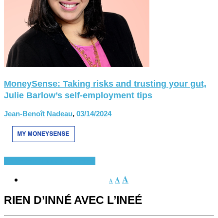
MoneySense: Taking risks and trusting your gut,
Julie Barlow’s self-employment tips
Jean-Benoît Nadeau
,
03/14/2024
En Vedette
Nouvelles
Québec
A
A
A
RIEN D’INNÉ AVEC L’INEÉ