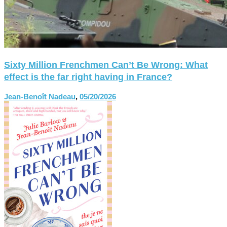
Sixty Million Frenchmen Can’t Be Wrong: What
effect is the far right having in France?
Jean-Benoît Nadeau
,
05/20/2026