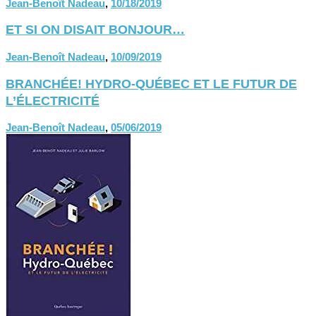
Jean-Benoît Nadeau
,
10/18/2019
ET SI ON DISAIT BONJOUR…
Jean-Benoît Nadeau
,
10/09/2019
BRANCHÉE! HYDRO-QUÉBEC ET LE FUTUR DE
L’ÉLECTRICITÉ
Jean-Benoît Nadeau
,
05/06/2019