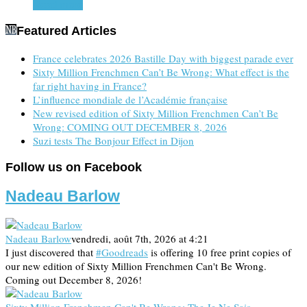
Read more
Featured Articles
France celebrates 2026 Bastille Day with biggest parade ever
Sixty Million Frenchmen Can’t Be Wrong: What effect is the
far right having in France?
L’influence mondiale de l’Académie française
New revised edition of Sixty Million Frenchmen Can’t Be
Wrong: COMING OUT DECEMBER 8, 2026
Suzi tests The Bonjour Effect in Dijon
Follow us on Facebook
Nadeau Barlow
Nadeau Barlow
vendredi, août 7th, 2026 at 4:21
I just discovered that
#Goodreads
is offering 10 free print copies of
our new edition of Sixty Million Frenchmen Can't Be Wrong.
Coming out December 8, 2026!
Sixty Million Frenchmen Can't Be Wrong: The Je Ne Sais …