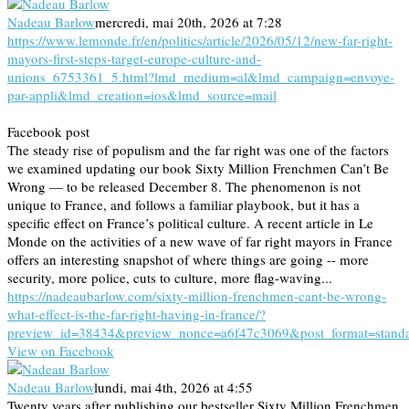
Nadeau Barlow
mercredi, mai 20th, 2026 at 7:28
https://www.lemonde.fr/en/politics/article/2026/05/12/new-far-right-
mayors-first-steps-target-europe-culture-and-
unions_6753361_5.html?lmd_medium=al&lmd_campaign=envoye-
par-appli&lmd_creation=ios&lmd_source=mail
Facebook post
The steady rise of populism and the far right was one of the factors
we examined updating our book Sixty Million Frenchmen Can’t Be
Wrong — to be released December 8. The phenomenon is not
unique to France, and follows a familiar playbook, but it has a
specific effect on France’s political culture. A recent article in Le
Monde on the activities of a new wave of far right mayors in France
offers an interesting snapshot of where things are going -- more
security, more police, cuts to culture, more flag-waving...
https://nadeaubarlow.com/sixty-million-frenchmen-cant-be-wrong-
what-effect-is-the-far-right-having-in-france/?
preview_id=38434&preview_nonce=a6f47c3069&post_format=stand
View on Facebook
Nadeau Barlow
lundi, mai 4th, 2026 at 4:55
Twenty years after publishing our bestseller Sixty Million Frenchmen