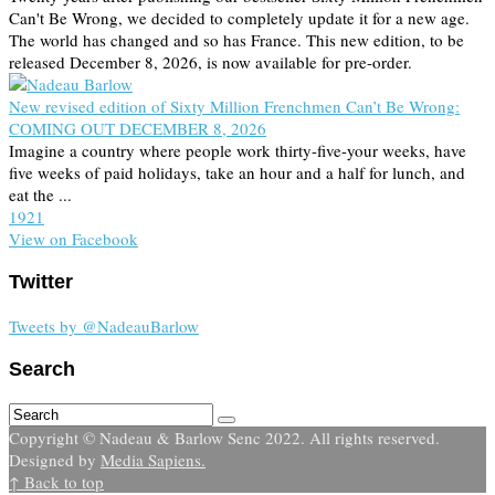
Can't Be Wrong, we decided to completely update it for a new age.
The world has changed and so has France. This new edition, to be
released December 8, 2026, is now available for pre-order.
New revised edition of Sixty Million Frenchmen Can’t Be Wrong:
COMING OUT DECEMBER 8, 2026
Imagine a country where people work thirty-five-your weeks, have
five weeks of paid holidays, take an hour and a half for lunch, and
eat the ...
19
2
1
View on Facebook
Twitter
Tweets by @NadeauBarlow
Search
Copyright © Nadeau & Barlow Senc 2022. All rights reserved.
Designed by
Media Sapiens.
↑ Back to top