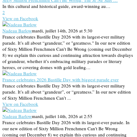
In this cultural and historical guide, award-winning au…
2
View on Facebook
Nadeau Barlow
mardi, juillet 14th, 2026 at 5:30
France celebrates Bastille Day 2026 with its largest-ever military
parade. It’s all about “grandeur,” or "greatness." In our new edition
of Sixty Million Frenchmen Can’t Be Wrong (coming out December
8) we explain this curious and continuing attraction towards displays
of grandeur, whether it’s embracing military parades or literary
heroes, or covering domes with gold leafing…
France celebrates 2026 Bastille Day with biggest parade ever
France celebrates Bastille Day 2026 with its largest-ever military
parade. It’s all about “grandeur”, or “greatness.” In our new edition
of Sixty Million Frenchmen Can’t ...
View on Facebook
Nadeau Barlow
mardi, juillet 14th, 2026 at 2:55
France celebrates Bastille Day 2026 with its largest-ever parade. In
our new edition of Sixty Million Frenchmen Can't Be Wrong
(coming out December 8) we explain this curious and continuing