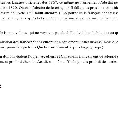
ur les langues officielles dès 1867, ce même gouvernement s’abstint pen
e en 1890, Ottawa s’abstint de le critiquer. Il fallut des pressions con
aire de l’Acte. Et il fallut attendre 1936 pour que le français apparaiss
Et même vingt ans après la Première Guerre mondiale, l’armée canadienne 
 de bonne volonté qui ne voyaient pas de difficulté à la cohabitation ou q
imilation des francophones eurent non seulement l’effet inverse, mais e
ançais (parmi lesquels les Québécois forment le plus large groupe).
on dont ils étaient l’objet, Acadiens et Canadiens français ont développé un
ement profond chez les Acadiens, même s’il n’a jamais produit des actes
2