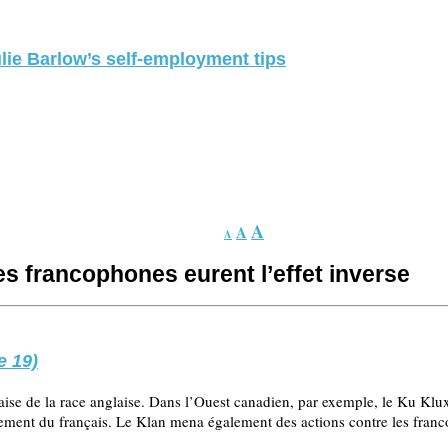
lie Barlow’s self-employment tips
A
A
A
es francophones eurent l’effet inverse
e 19)
ise de la race anglaise. Dans l’Ouest canadien, par exemple, le Ku Klux K
ignement du français. Le Klan mena également des actions contre les fra