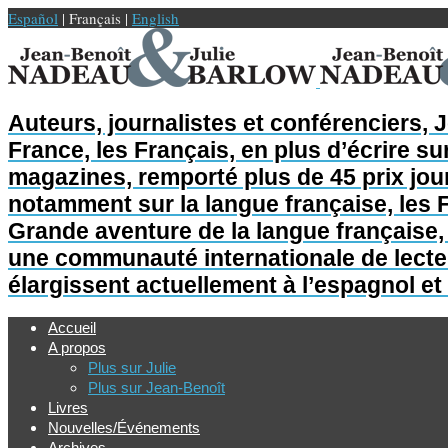
Español
| Français |
English
Auteurs, journalistes et conférenciers, 
France, les Français, en plus d’écrire sur
magazines, remporté plus de 45 prix jour
notamment sur la langue française, les F
Grande aventure de la langue française, L
une communauté internationale de lecteur
élargissent actuellement à l’espagnol et 
Accueil
A propos
Plus sur Julie
Plus sur Jean-Benoît
Livres
Nouvelles/Événements
Archives