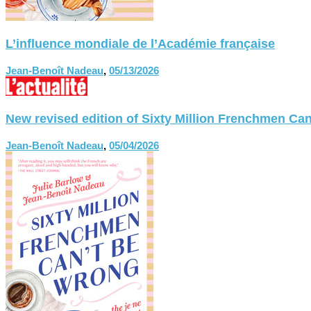
L’influence mondiale de l’Académie française
Jean-Benoît Nadeau
,
05/13/2026
New revised edition of Sixty Million Frenchmen
Jean-Benoît Nadeau
,
05/04/2026