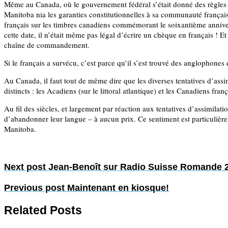
Même au Canada, où le gouvernement fédéral s’était donné des règles s
Manitoba nia les garanties constitutionnelles à sa communauté français
français sur les timbres canadiens commémorant le soixantième annivers
cette date, il n’était même pas légal d’écrire un chèque en français ! 
chaîne de commandement.
Si le français a survécu, c’est parce qu’il s’est trouvé des anglophones
Au Canada, il faut tout de même dire que les diverses tentatives d’ass
distincts : les Acadiens (sur le littoral atlantique) et les Canadiens fr
Au fil des siècles, et largement par réaction aux tentatives d’assimilati
d’abandonner leur langue – à aucun prix. Ce sentiment est particulièr
Manitoba.
Next post
Jean-Benoît sur Radio Suisse Romande 
Previous post
Maintenant en kiosque!
Related Posts