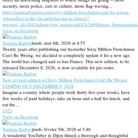
security, more police, cuts to culture, more flag-waving...
https://nadeaubarlow.com/sixty-million-frenchmen-cant-be-wrong-
what-effect-is-the-far-right-having-in-france/?
preview_id=38434&preview_nonce=a6f47c3069&post_format=stand
View on Facebook
Nadeau Barlow
lundi, mai 4th, 2026 at 4:55
Twenty years after publishing our bestseller Sixty Million Frenchmen
Can't Be Wrong, we decided to completely update it for a new age.
The world has changed and so has France. This new edition, to be
released December 8, 2026, is now available for pre-order.
New revised edition of Sixty Million Frenchmen Can’t Be Wrong:
COMING OUT DECEMBER 8, 2026
Imagine a country where people work thirty-five-your weeks, have
five weeks of paid holidays, take an hour and a half for lunch, and
eat the ...
19
2
1
View on Facebook
Nadeau Barlow
jeudi, février 5th, 2026 at 5:46
A wonderful YouTuber in Dijon filmed a thorough and thoughtful