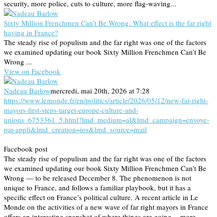
security, more police, cuts to culture, more flag-waving...
Sixty Million Frenchmen Can’t Be Wrong: What effect is the far right
having in France?
The steady rise of populism and the far right was one of the factors
we examined updating our book Sixty Million Frenchmen Can’t Be
Wrong ...
View on Facebook
Nadeau Barlow
mercredi, mai 20th, 2026 at 7:28
https://www.lemonde.fr/en/politics/article/2026/05/12/new-far-right-
mayors-first-steps-target-europe-culture-and-
unions_6753361_5.html?lmd_medium=al&lmd_campaign=envoye-
par-appli&lmd_creation=ios&lmd_source=mail
Facebook post
The steady rise of populism and the far right was one of the factors
we examined updating our book Sixty Million Frenchmen Can’t Be
Wrong — to be released December 8. The phenomenon is not
unique to France, and follows a familiar playbook, but it has a
specific effect on France’s political culture. A recent article in Le
Monde on the activities of a new wave of far right mayors in France
offers an interesting snapshot of where things are going -- more