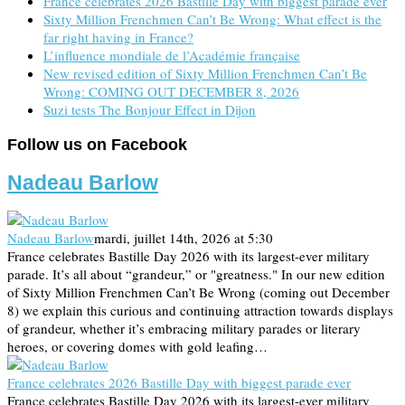
France celebrates 2026 Bastille Day with biggest parade ever
Sixty Million Frenchmen Can’t Be Wrong: What effect is the
far right having in France?
L’influence mondiale de l’Académie française
New revised edition of Sixty Million Frenchmen Can’t Be
Wrong: COMING OUT DECEMBER 8, 2026
Suzi tests The Bonjour Effect in Dijon
Follow us on Facebook
Nadeau Barlow
Nadeau Barlow
mardi, juillet 14th, 2026 at 5:30
France celebrates Bastille Day 2026 with its largest-ever military
parade. It’s all about “grandeur,” or "greatness." In our new edition
of Sixty Million Frenchmen Can’t Be Wrong (coming out December
8) we explain this curious and continuing attraction towards displays
of grandeur, whether it’s embracing military parades or literary
heroes, or covering domes with gold leafing…
France celebrates 2026 Bastille Day with biggest parade ever
France celebrates Bastille Day 2026 with its largest-ever military