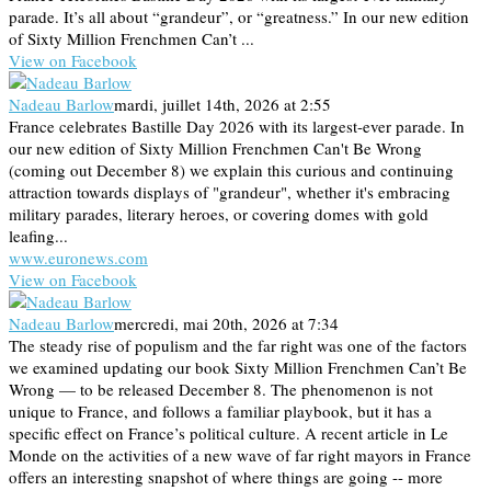
parade. It’s all about “grandeur”, or “greatness.” In our new edition
of Sixty Million Frenchmen Can’t ...
View on Facebook
Nadeau Barlow
mardi, juillet 14th, 2026 at 2:55
France celebrates Bastille Day 2026 with its largest-ever parade. In
our new edition of Sixty Million Frenchmen Can't Be Wrong
(coming out December 8) we explain this curious and continuing
attraction towards displays of "grandeur", whether it's embracing
military parades, literary heroes, or covering domes with gold
leafing...
www.euronews.com
View on Facebook
Nadeau Barlow
mercredi, mai 20th, 2026 at 7:34
The steady rise of populism and the far right was one of the factors
we examined updating our book Sixty Million Frenchmen Can’t Be
Wrong — to be released December 8. The phenomenon is not
unique to France, and follows a familiar playbook, but it has a
specific effect on France’s political culture. A recent article in Le
Monde on the activities of a new wave of far right mayors in France
offers an interesting snapshot of where things are going -- more