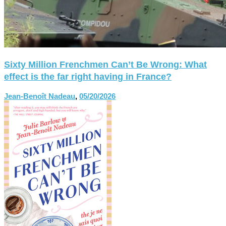
Sixty Million Frenchmen Can’t Be Wrong: What
effect is the far right having in France?
Jean-Benoît Nadeau
,
05/20/2026