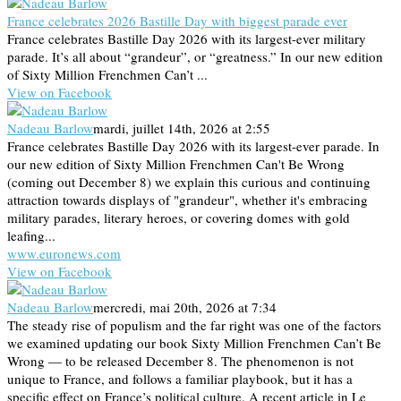
France celebrates 2026 Bastille Day with biggest parade ever
France celebrates Bastille Day 2026 with its largest-ever military
parade. It’s all about “grandeur”, or “greatness.” In our new edition
of Sixty Million Frenchmen Can’t ...
View on Facebook
Nadeau Barlow
mardi, juillet 14th, 2026 at 2:55
France celebrates Bastille Day 2026 with its largest-ever parade. In
our new edition of Sixty Million Frenchmen Can't Be Wrong
(coming out December 8) we explain this curious and continuing
attraction towards displays of "grandeur", whether it's embracing
military parades, literary heroes, or covering domes with gold
leafing...
www.euronews.com
View on Facebook
Nadeau Barlow
mercredi, mai 20th, 2026 at 7:34
The steady rise of populism and the far right was one of the factors
we examined updating our book Sixty Million Frenchmen Can’t Be
Wrong — to be released December 8. The phenomenon is not
unique to France, and follows a familiar playbook, but it has a
specific effect on France’s political culture. A recent article in Le