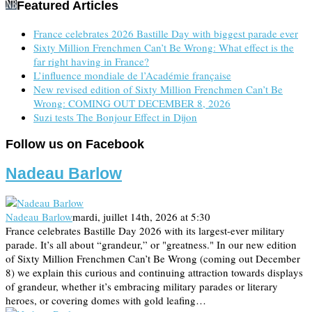
Featured Articles
France celebrates 2026 Bastille Day with biggest parade ever
Sixty Million Frenchmen Can’t Be Wrong: What effect is the
far right having in France?
L’influence mondiale de l’Académie française
New revised edition of Sixty Million Frenchmen Can’t Be
Wrong: COMING OUT DECEMBER 8, 2026
Suzi tests The Bonjour Effect in Dijon
Follow us on Facebook
Nadeau Barlow
Nadeau Barlow
mardi, juillet 14th, 2026 at 5:30
France celebrates Bastille Day 2026 with its largest-ever military
parade. It’s all about “grandeur,” or "greatness." In our new edition
of Sixty Million Frenchmen Can’t Be Wrong (coming out December
8) we explain this curious and continuing attraction towards displays
of grandeur, whether it’s embracing military parades or literary
heroes, or covering domes with gold leafing…