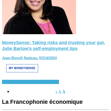
MoneySense: Taking risks and trusting your gut,
Julie Barlow’s self-employment tips
Jean-Benoît Nadeau
,
03/14/2024
En Vedette
Français-monde
Québec
A
A
A
La Francophonie économique