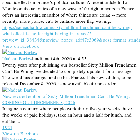
specific effect on France’s political culture. A recent article in Le
Monde on the activities of a new wave of far right mayors in France
offers an interesting snapshot of where things are going -- more
security, more police, cuts to culture, more flag-waving...
https://nadeaubarlow.com/sixty-million-frenchmen-cant-be-wrong-
what-effect-is-the-far-right-having-in-france/?
preview_id=38434&preview_nonce=a6f47c3069&post_format=stand
View on Facebook
Nadeau Barlow
lundi, mai 4th, 2026 at 4:55
Twenty years after publishing our bestseller Sixty Million Frenchmen
Can't Be Wrong, we decided to completely update it for a new age.
The world has changed and so has France. This new edition, to be
released December 8, 2026, is now available for pre-order.
New revised edition of Sixty Million Frenchmen Can’t Be Wrong:
COMING OUT DECEMBER 8, 2026
Imagine a country where people work thirty-five-your weeks, have
five weeks of paid holidays, take an hour and a half for lunch, and
eat the ...
19
2
1
View on Facebook