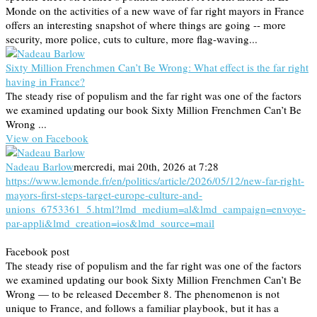
Monde on the activities of a new wave of far right mayors in France
offers an interesting snapshot of where things are going -- more
security, more police, cuts to culture, more flag-waving...
Sixty Million Frenchmen Can’t Be Wrong: What effect is the far right
having in France?
The steady rise of populism and the far right was one of the factors
we examined updating our book Sixty Million Frenchmen Can’t Be
Wrong ...
View on Facebook
Nadeau Barlow
mercredi, mai 20th, 2026 at 7:28
https://www.lemonde.fr/en/politics/article/2026/05/12/new-far-right-
mayors-first-steps-target-europe-culture-and-
unions_6753361_5.html?lmd_medium=al&lmd_campaign=envoye-
par-appli&lmd_creation=ios&lmd_source=mail
Facebook post
The steady rise of populism and the far right was one of the factors
we examined updating our book Sixty Million Frenchmen Can’t Be
Wrong — to be released December 8. The phenomenon is not
unique to France, and follows a familiar playbook, but it has a