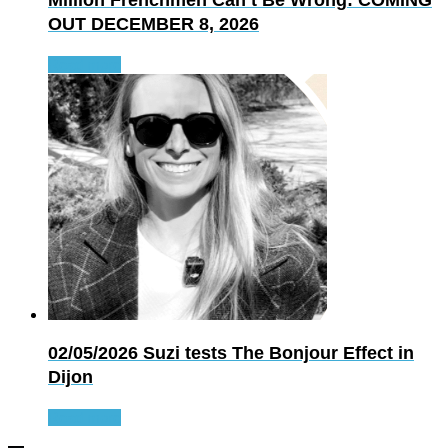
Million Frenchmen Can’t Be Wrong: COMING
OUT DECEMBER 8, 2026
Read more
02/05/2026
Suzi tests The Bonjour Effect in
Dijon
Read more