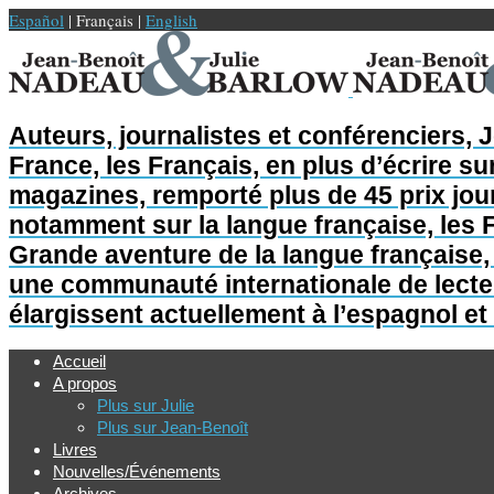
Español
| Français |
English
Auteurs, journalistes et conférenciers, 
France, les Français, en plus d’écrire sur
magazines, remporté plus de 45 prix jour
notamment sur la langue française, les F
Grande aventure de la langue française, L
une communauté internationale de lecteur
élargissent actuellement à l’espagnol et 
Accueil
A propos
Plus sur Julie
Plus sur Jean-Benoît
Livres
Nouvelles/Événements
Archives