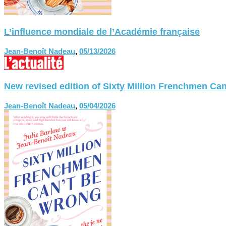
L’influence mondiale de l’Académie française
Jean-Benoît Nadeau
,
05/13/2026
New revised edition of Sixty Million Frenchmen
Jean-Benoît Nadeau
,
05/04/2026