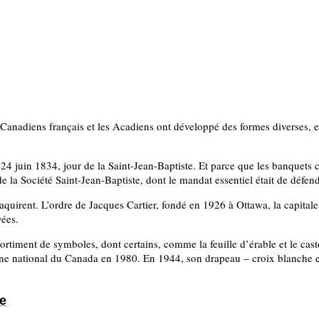
s Canadiens français et les Acadiens ont développé des formes diverses, et
4 juin 1834, jour de la Saint-Jean-Baptiste. Et parce que les banquets co
 la Société Saint-Jean-Baptiste, dont le mandat essentiel était de défend
quirent. L’ordre de Jacques Cartier, fondé en 1926 à Ottawa, la capitale
vées.
rtiment de symboles, dont certains, comme la feuille d’érable et le ca
e national du Canada en 1980. En 1944, son drapeau – croix blanche et q
e