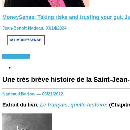
MoneySense: Taking risks and trusting your gut, Ju
Jean-Benoît Nadeau
,
03/14/2024
Divers
Québec
Une très brève histoire de la Saint-Jean
Nadeau&Barlow
—
06/21/2012
Extrait du livre
Le français, quelle histoire!
(Chapitr