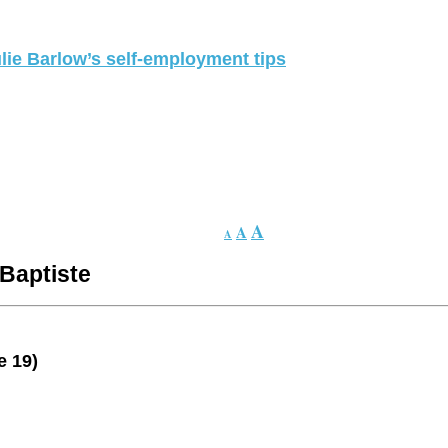
lie Barlow’s self-employment tips
A
A
A
-Baptiste
e 19)