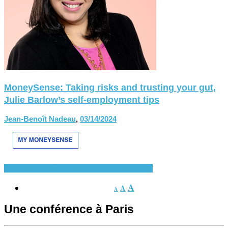
MoneySense: Taking risks and trusting your gut,
Julie Barlow’s self-employment tips
Jean-Benoît Nadeau
,
03/14/2024
Divers
France-Europe
Présentations récentes
A
A
A
Une conférence à Paris