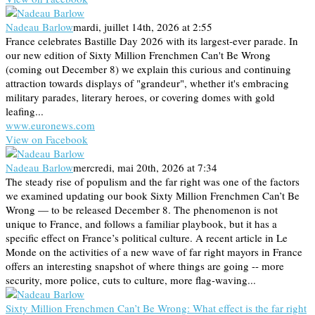
Nadeau Barlow
mardi, juillet 14th, 2026 at 2:55
France celebrates Bastille Day 2026 with its largest-ever parade. In
our new edition of Sixty Million Frenchmen Can't Be Wrong
(coming out December 8) we explain this curious and continuing
attraction towards displays of "grandeur", whether it's embracing
military parades, literary heroes, or covering domes with gold
leafing...
www.euronews.com
View on Facebook
Nadeau Barlow
mercredi, mai 20th, 2026 at 7:34
The steady rise of populism and the far right was one of the factors
we examined updating our book Sixty Million Frenchmen Can’t Be
Wrong — to be released December 8. The phenomenon is not
unique to France, and follows a familiar playbook, but it has a
specific effect on France’s political culture. A recent article in Le
Monde on the activities of a new wave of far right mayors in France
offers an interesting snapshot of where things are going -- more
security, more police, cuts to culture, more flag-waving...
Sixty Million Frenchmen Can’t Be Wrong: What effect is the far right