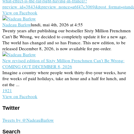
what-effect-is-the-far-right-having-in-france/?
preview_id=38434&preview_nonce=a6f47c3069&post_format=stand
View on Facebook
Nadeau Barlow
lundi, mai 4th, 2026 at 4:55
Twenty years after publishing our bestseller Sixty Million Frenchmen
Can't Be Wrong, we decided to completely update it for a new age.
The world has changed and so has France. This new edition, to be
released December 8, 2026, is now available for pre-order.
New revised edition of Sixty Million Frenchmen Can’t Be Wrong:
COMING OUT DECEMBER 8, 2026
Imagine a country where people work thirty-five-your weeks, have
five weeks of paid holidays, take an hour and a half for lunch, and
eat the ...
19
2
1
View on Facebook
Twitter
Tweets by @NadeauBarlow
Search