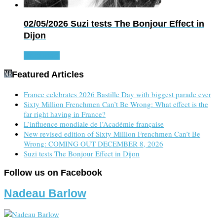
02/05/2026
Suzi tests The Bonjour Effect in
Dijon
Read more
Featured Articles
France celebrates 2026 Bastille Day with biggest parade ever
Sixty Million Frenchmen Can’t Be Wrong: What effect is the
far right having in France?
L’influence mondiale de l’Académie française
New revised edition of Sixty Million Frenchmen Can’t Be
Wrong: COMING OUT DECEMBER 8, 2026
Suzi tests The Bonjour Effect in Dijon
Follow us on Facebook
Nadeau Barlow