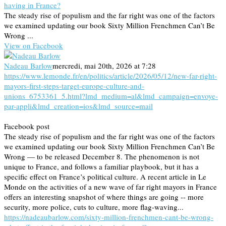
having in France?
The steady rise of populism and the far right was one of the factors
we examined updating our book Sixty Million Frenchmen Can’t Be
Wrong ...
View on Facebook
Nadeau Barlow
mercredi, mai 20th, 2026 at 7:28
https://www.lemonde.fr/en/politics/article/2026/05/12/new-far-right-
mayors-first-steps-target-europe-culture-and-
unions_6753361_5.html?lmd_medium=al&lmd_campaign=envoye-
par-appli&lmd_creation=ios&lmd_source=mail
Facebook post
The steady rise of populism and the far right was one of the factors
we examined updating our book Sixty Million Frenchmen Can’t Be
Wrong — to be released December 8. The phenomenon is not
unique to France, and follows a familiar playbook, but it has a
specific effect on France’s political culture. A recent article in Le
Monde on the activities of a new wave of far right mayors in France
offers an interesting snapshot of where things are going -- more
security, more police, cuts to culture, more flag-waving...
https://nadeaubarlow.com/sixty-million-frenchmen-cant-be-wrong-