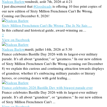
Nadeau Barlow
vendredi, août 7th, 2026 at 4:21
I just discovered that
#Goodreads
is offering 10 free print copies of
our new edition of Sixty Million Frenchmen Can't Be Wrong.
Coming out December 8, 2026!
Sixty Million Frenchmen Can't Be Wrong: The Je Ne Sais …
In this cultural and historical guide, award-winning au…
2
View on Facebook
Nadeau Barlow
mardi, juillet 14th, 2026 at 5:30
France celebrates Bastille Day 2026 with its largest-ever military
parade. It’s all about “grandeur,” or "greatness." In our new edition
of Sixty Million Frenchmen Can’t Be Wrong (coming out December
8) we explain this curious and continuing attraction towards displays
of grandeur, whether it’s embracing military parades or literary
heroes, or covering domes with gold leafing…
France celebrates 2026 Bastille Day with biggest parade ever
France celebrates Bastille Day 2026 with its largest-ever military
parade. It’s all about “grandeur”, or “greatness.” In our new edition
of Sixty Million Frenchmen Can’t ...
View on Facebook