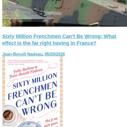
Sixty Million Frenchmen Can’t Be Wrong: What
effect is the far right having in France?
Jean-Benoît Nadeau
,
05/20/2026