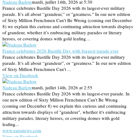
Nadeau Barlow
mardi, juillet 14th, 2026 at 5:30
France celebrates Bastille Day 2026 with its largest-ever military
parade. It’s all about “grandeur,” or "greatness." In our new edition
of Sixty Million Frenchmen Can’t Be Wrong (coming out December
8) we explain this curious and continuing attraction towards displays
of grandeur, whether it’s embracing military parades or literary
heroes, or covering domes with gold leafing…
France celebrates 2026 Bastille Day with biggest parade ever
France celebrates Bastille Day 2026 with its largest-ever military
parade. It’s all about “grandeur”, or “greatness.” In our new edition
of Sixty Million Frenchmen Can’t ...
View on Facebook
Nadeau Barlow
mardi, juillet 14th, 2026 at 2:55
France celebrates Bastille Day 2026 with its largest-ever parade. In
our new edition of Sixty Million Frenchmen Can't Be Wrong
(coming out December 8) we explain this curious and continuing
attraction towards displays of "grandeur", whether it's embracing
military parades, literary heroes, or covering domes with gold
leafing...
www.euronews.com
View on Facebook