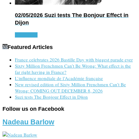
02/05/2026
Suzi tests The Bonjour Effect in
Dijon
Read more
Featured Articles
France celebrates 2026 Bastille Day with biggest parade ever
Sixty Million Frenchmen Can’t Be Wrong: What effect is the
far right having in France?
L’influence mondiale de l’Académie française
New revised edition of Sixty Million Frenchmen Can’t Be
Wrong: COMING OUT DECEMBER 8, 2026
Suzi tests The Bonjour Effect in Dijon
Follow us on Facebook
Nadeau Barlow