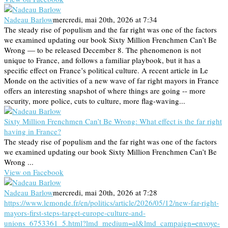
Nadeau Barlow
mercredi, mai 20th, 2026 at 7:34
The steady rise of populism and the far right was one of the factors
we examined updating our book Sixty Million Frenchmen Can’t Be
Wrong — to be released December 8. The phenomenon is not
unique to France, and follows a familiar playbook, but it has a
specific effect on France’s political culture. A recent article in Le
Monde on the activities of a new wave of far right mayors in France
offers an interesting snapshot of where things are going -- more
security, more police, cuts to culture, more flag-waving...
Sixty Million Frenchmen Can’t Be Wrong: What effect is the far right
having in France?
The steady rise of populism and the far right was one of the factors
we examined updating our book Sixty Million Frenchmen Can’t Be
Wrong ...
View on Facebook
Nadeau Barlow
mercredi, mai 20th, 2026 at 7:28
https://www.lemonde.fr/en/politics/article/2026/05/12/new-far-right-
mayors-first-steps-target-europe-culture-and-
unions_6753361_5.html?lmd_medium=al&lmd_campaign=envoye-