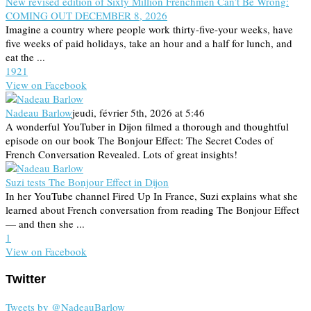
New revised edition of Sixty Million Frenchmen Can’t Be Wrong:
COMING OUT DECEMBER 8, 2026
Imagine a country where people work thirty-five-your weeks, have
five weeks of paid holidays, take an hour and a half for lunch, and
eat the ...
19
2
1
View on Facebook
Nadeau Barlow
jeudi, février 5th, 2026 at 5:46
A wonderful YouTuber in Dijon filmed a thorough and thoughtful
episode on our book The Bonjour Effect: The Secret Codes of
French Conversation Revealed. Lots of great insights!
Suzi tests The Bonjour Effect in Dijon
In her YouTube channel Fired Up In France, Suzi explains what she
learned about French conversation from reading The Bonjour Effect
— and then she ...
1
View on Facebook
Twitter
Tweets by @NadeauBarlow