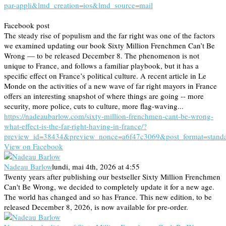
par-appli&lmd_creation=ios&lmd_source=mail
Facebook post
The steady rise of populism and the far right was one of the factors
we examined updating our book Sixty Million Frenchmen Can’t Be
Wrong — to be released December 8. The phenomenon is not
unique to France, and follows a familiar playbook, but it has a
specific effect on France’s political culture. A recent article in Le
Monde on the activities of a new wave of far right mayors in France
offers an interesting snapshot of where things are going -- more
security, more police, cuts to culture, more flag-waving...
https://nadeaubarlow.com/sixty-million-frenchmen-cant-be-wrong-
what-effect-is-the-far-right-having-in-france/?
preview_id=38434&preview_nonce=a6f47c3069&post_format=stand
View on Facebook
Nadeau Barlow
lundi, mai 4th, 2026 at 4:55
Twenty years after publishing our bestseller Sixty Million Frenchmen
Can't Be Wrong, we decided to completely update it for a new age.
The world has changed and so has France. This new edition, to be
released December 8, 2026, is now available for pre-order.