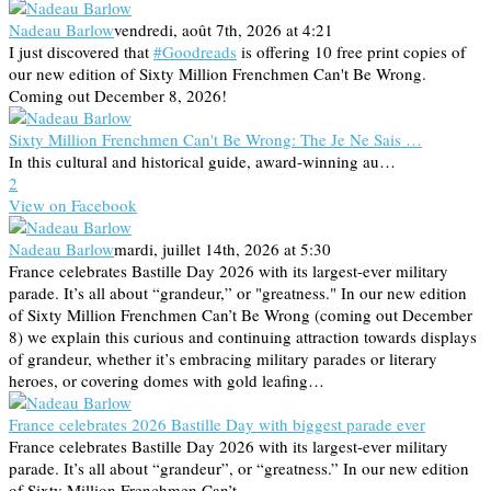
Nadeau Barlow
vendredi, août 7th, 2026 at 4:21
I just discovered that
#Goodreads
is offering 10 free print copies of
our new edition of Sixty Million Frenchmen Can't Be Wrong.
Coming out December 8, 2026!
Sixty Million Frenchmen Can't Be Wrong: The Je Ne Sais …
In this cultural and historical guide, award-winning au…
2
View on Facebook
Nadeau Barlow
mardi, juillet 14th, 2026 at 5:30
France celebrates Bastille Day 2026 with its largest-ever military
parade. It’s all about “grandeur,” or "greatness." In our new edition
of Sixty Million Frenchmen Can’t Be Wrong (coming out December
8) we explain this curious and continuing attraction towards displays
of grandeur, whether it’s embracing military parades or literary
heroes, or covering domes with gold leafing…
France celebrates 2026 Bastille Day with biggest parade ever
France celebrates Bastille Day 2026 with its largest-ever military
parade. It’s all about “grandeur”, or “greatness.” In our new edition
of Sixty Million Frenchmen Can’t ...