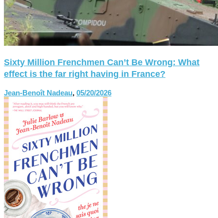
Sixty Million Frenchmen Can’t Be Wrong: What
effect is the far right having in France?
Jean-Benoît Nadeau
,
05/20/2026