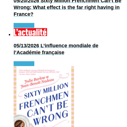
05/20/2026
Sixty Million Frenchmen Can’t Be
Wrong: What effect is the far right having in
France?
Read more
05/13/2026
L’influence mondiale de
l’Académie française
Read more