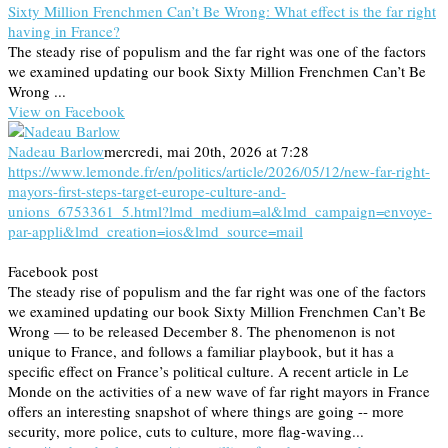
Sixty Million Frenchmen Can’t Be Wrong: What effect is the far right
having in France?
The steady rise of populism and the far right was one of the factors
we examined updating our book Sixty Million Frenchmen Can’t Be
Wrong ...
View on Facebook
Nadeau Barlow
mercredi, mai 20th, 2026 at 7:28
https://www.lemonde.fr/en/politics/article/2026/05/12/new-far-right-
mayors-first-steps-target-europe-culture-and-
unions_6753361_5.html?lmd_medium=al&lmd_campaign=envoye-
par-appli&lmd_creation=ios&lmd_source=mail
Facebook post
The steady rise of populism and the far right was one of the factors
we examined updating our book Sixty Million Frenchmen Can’t Be
Wrong — to be released December 8. The phenomenon is not
unique to France, and follows a familiar playbook, but it has a
specific effect on France’s political culture. A recent article in Le
Monde on the activities of a new wave of far right mayors in France
offers an interesting snapshot of where things are going -- more
security, more police, cuts to culture, more flag-waving...