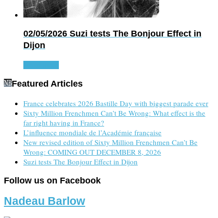
02/05/2026
Suzi tests The Bonjour Effect in
Dijon
Read more
Featured Articles
France celebrates 2026 Bastille Day with biggest parade ever
Sixty Million Frenchmen Can’t Be Wrong: What effect is the
far right having in France?
L’influence mondiale de l’Académie française
New revised edition of Sixty Million Frenchmen Can’t Be
Wrong: COMING OUT DECEMBER 8, 2026
Suzi tests The Bonjour Effect in Dijon
Follow us on Facebook
Nadeau Barlow