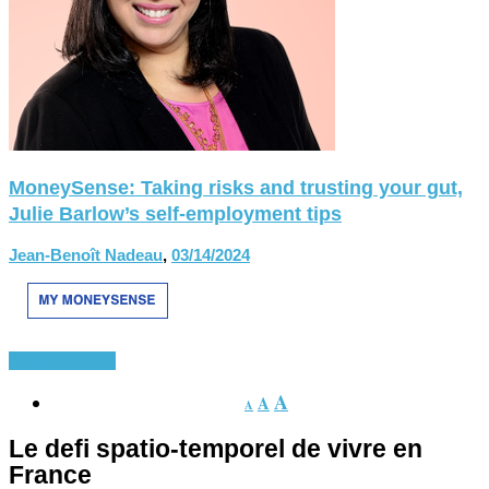
MoneySense: Taking risks and trusting your gut,
Julie Barlow’s self-employment tips
Jean-Benoît Nadeau
,
03/14/2024
France-Europe
A
A
A
Le defi spatio-temporel de vivre en
France