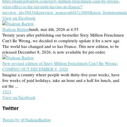
https://nadeaubarlow.com/sixty-million-frenchmen-cant-be-wrong-
what-effect-is-the-far-right-having-in-france/?
preview_id=38434&preview_nonce=a6f47c3069&post_format=stand
View on Facebook
Nadeau Barlow
lundi, mai 4th, 2026 at 4:55
Twenty years after publishing our bestseller Sixty Million Frenchmen
Can't Be Wrong, we decided to completely update it for a new age.
The world has changed and so has France. This new edition, to be
released December 8, 2026, is now available for pre-order.
New revised edition of Sixty Million Frenchmen Can’t Be Wrong:
COMING OUT DECEMBER 8, 2026
Imagine a country where people work thirty-five-your weeks, have
five weeks of paid holidays, take an hour and a half for lunch, and
eat the ...
19
2
1
View on Facebook
Twitter
Tweets by @NadeauBarlow