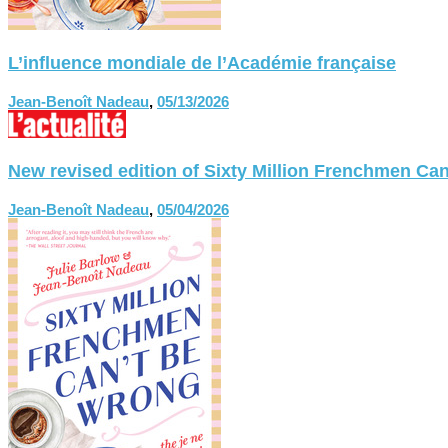
L’influence mondiale de l’Académie française
Jean-Benoît Nadeau
,
05/13/2026
New revised edition of Sixty Million Frenchmen
Jean-Benoît Nadeau
,
05/04/2026