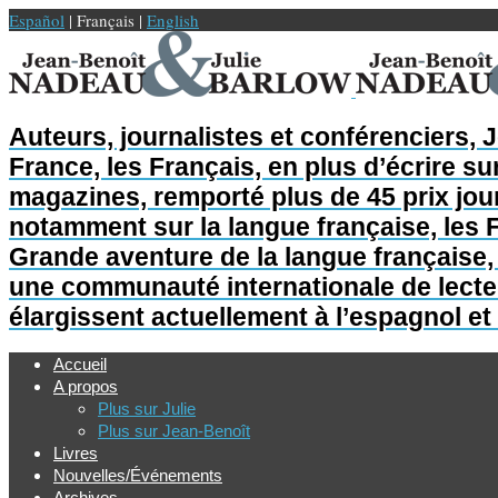
Español
| Français |
English
Auteurs, journalistes et conférenciers, 
France, les Français, en plus d’écrire sur
magazines, remporté plus de 45 prix jour
notamment sur la langue française, les F
Grande aventure de la langue française, L
une communauté internationale de lecteur
élargissent actuellement à l’espagnol et 
Accueil
A propos
Plus sur Julie
Plus sur Jean-Benoît
Livres
Nouvelles/Événements
Archives