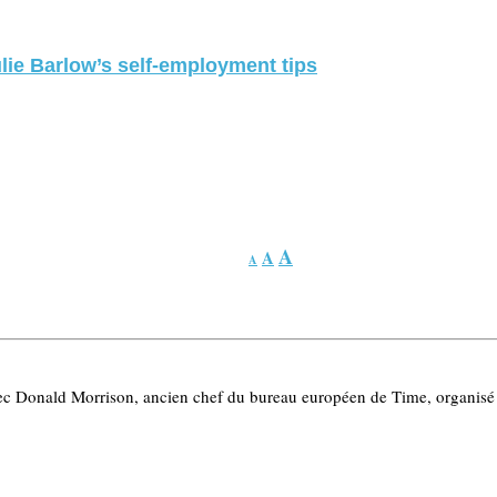
lie Barlow’s self-employment tips
A
A
A
ec Donald Morrison, ancien chef du bureau européen de Time, organisé p