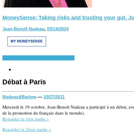
MoneySense: Taking risks and trusting your gut, Ju
Jean-Benoît Nadeau
,
03/14/2024
Divers
Présentations récentes
Presse
Débat à Paris
Nadeau&Barlow
—
10/27/2011
Mercredi le 19 octobre, Jean-Benoît Nadeau a participé à un débat, av
de la promotion du français dans le monde).
Regardez la 1ère partie »
Regardez la 2ème partie »