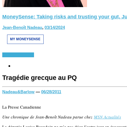
MoneySense: Taking risks and trusting your gut, Ju
Jean-Benoît Nadeau
,
03/14/2024
Divers
États-Unis
Tragédie grecque au PQ
Nadeau&Barlow
—
06/28/2011
La Presse Canadienne
Une chronique de Jean-Benoît Nadeau parue chez
MSN Actualités
La députée Louise Beaudoin ne m’a pas déçu l’autre jour en évoquant 