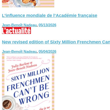
L’influence mondiale de l’Académie française
Jean-Benoît Nadeau
,
05/13/2026
New revised edition of Sixty Million Frenchmen
Jean-Benoît Nadeau
,
05/04/2026