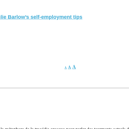
lie Barlow’s self-employment tips
A
A
A
la métaphore de la tragédie grecque pour parler des tourments actuels