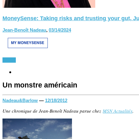
MoneySense: Taking risks and trusting your gut, Ju
Jean-Benoît Nadeau
,
03/14/2024
Divers
Un monstre américain
Nadeau&Barlow
—
12/18/2012
Une chronique de Jean-Benoît Nadeau parue chez
MSN Actualités
.