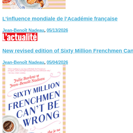
L’influence mondiale de l’Académie française
Jean-Benoît Nadeau
,
05/13/2026
New revised edition of Sixty Million Frenchmen
Jean-Benoît Nadeau
,
05/04/2026