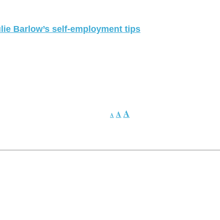
lie Barlow’s self-employment tips
A
A
A