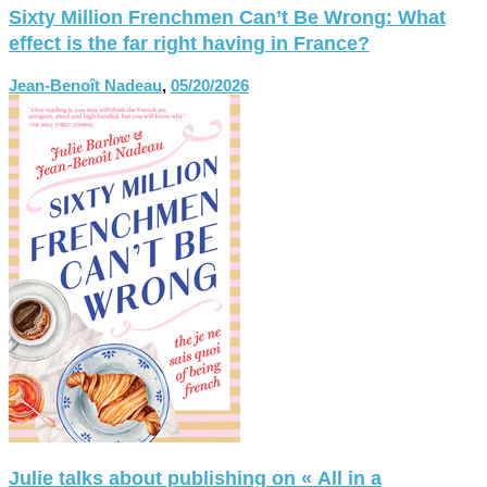
Sixty Million Frenchmen Can’t Be Wrong: What
effect is the far right having in France?
Jean-Benoît Nadeau
,
05/20/2026
Julie talks about publishing on « All in a