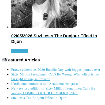
02/05/2026
Suzi tests The Bonjour Effect in
Dijon
Read more
Featured Articles
France celebrates 2026 Bastille Day with biggest parade ever
Sixty Million Frenchmen Can’t Be Wrong: What effect is the
far right having in France?
L’influence mondiale de l’Académie française
New revised edition of Sixty Million Frenchmen Can’t Be
Wrong: COMING OUT DECEMBER 8, 2026
Suzi tests The Bonjour Effect in Dijon