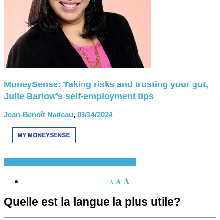
MoneySense: Taking risks and trusting your gut,
Julie Barlow’s self-employment tips
Jean-Benoît Nadeau
,
03/14/2024
Anglais
Apprentissage des langues
Divers
A
A
A
Quelle est la langue la plus utile?