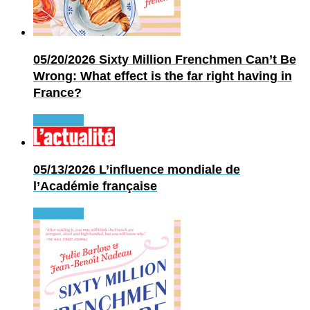
05/20/2026
Sixty Million Frenchmen Can’t Be
Wrong: What effect is the far right having in
France?
Read more
05/13/2026
L’influence mondiale de
l’Académie française
Read more