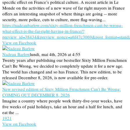
specific effect on France’s political culture. A recent article in Le
Monde on the activities of a new wave of far right mayors in France
offers an interesting snapshot of where things are going -- more
security, more police, cuts to culture, more flag-waving...
https://nadeaubarlow.com/sixty-million-frenchmen-cant-be-wrong-
what-effect-is-the-far-right-having-in-france/?
preview_id=38434&preview_nonce=a6f47c3069&post_format=stand
View on Facebook
Nadeau Barlow
lundi, mai 4th, 2026 at 4:55
Twenty years after publishing our bestseller Sixty Million Frenchmen
Can't Be Wrong, we decided to completely update it for a new age.
The world has changed and so has France. This new edition, to be
released December 8, 2026, is now available for pre-order.
New revised edition of Sixty Million Frenchmen Can’t Be Wrong:
COMING OUT DECEMBER 8, 2026
Imagine a country where people work thirty-five-your weeks, have
five weeks of paid holidays, take an hour and a half for lunch, and
eat the ...
19
2
1
View on Facebook