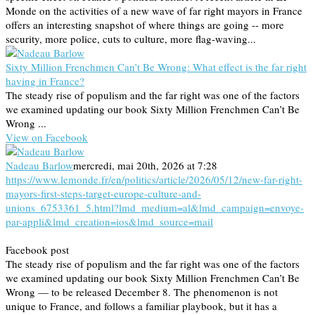
Monde on the activities of a new wave of far right mayors in France
offers an interesting snapshot of where things are going -- more
security, more police, cuts to culture, more flag-waving...
Sixty Million Frenchmen Can’t Be Wrong: What effect is the far right
having in France?
The steady rise of populism and the far right was one of the factors
we examined updating our book Sixty Million Frenchmen Can’t Be
Wrong ...
View on Facebook
Nadeau Barlow
mercredi, mai 20th, 2026 at 7:28
https://www.lemonde.fr/en/politics/article/2026/05/12/new-far-right-
mayors-first-steps-target-europe-culture-and-
unions_6753361_5.html?lmd_medium=al&lmd_campaign=envoye-
par-appli&lmd_creation=ios&lmd_source=mail
Facebook post
The steady rise of populism and the far right was one of the factors
we examined updating our book Sixty Million Frenchmen Can’t Be
Wrong — to be released December 8. The phenomenon is not
unique to France, and follows a familiar playbook, but it has a