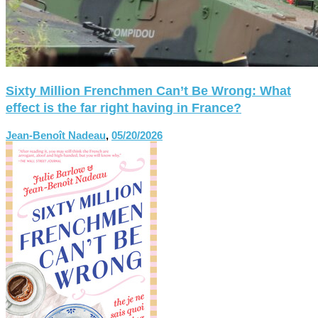
Sixty Million Frenchmen Can’t Be Wrong: What
effect is the far right having in France?
Jean-Benoît Nadeau
,
05/20/2026