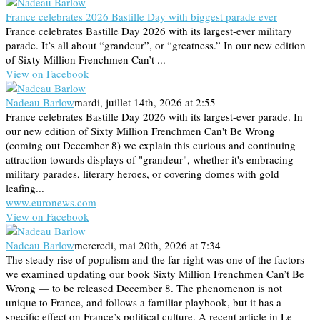
France celebrates 2026 Bastille Day with biggest parade ever
France celebrates Bastille Day 2026 with its largest-ever military
parade. It’s all about “grandeur”, or “greatness.” In our new edition
of Sixty Million Frenchmen Can’t ...
View on Facebook
Nadeau Barlow
mardi, juillet 14th, 2026 at 2:55
France celebrates Bastille Day 2026 with its largest-ever parade. In
our new edition of Sixty Million Frenchmen Can't Be Wrong
(coming out December 8) we explain this curious and continuing
attraction towards displays of "grandeur", whether it's embracing
military parades, literary heroes, or covering domes with gold
leafing...
www.euronews.com
View on Facebook
Nadeau Barlow
mercredi, mai 20th, 2026 at 7:34
The steady rise of populism and the far right was one of the factors
we examined updating our book Sixty Million Frenchmen Can’t Be
Wrong — to be released December 8. The phenomenon is not
unique to France, and follows a familiar playbook, but it has a
specific effect on France’s political culture. A recent article in Le