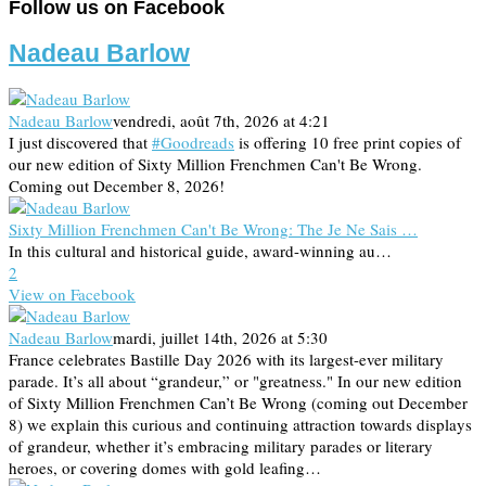
Follow us on Facebook
Nadeau Barlow
Nadeau Barlow
vendredi, août 7th, 2026 at 4:21
I just discovered that
#Goodreads
is offering 10 free print copies of
our new edition of Sixty Million Frenchmen Can't Be Wrong.
Coming out December 8, 2026!
Sixty Million Frenchmen Can't Be Wrong: The Je Ne Sais …
In this cultural and historical guide, award-winning au…
2
View on Facebook
Nadeau Barlow
mardi, juillet 14th, 2026 at 5:30
France celebrates Bastille Day 2026 with its largest-ever military
parade. It’s all about “grandeur,” or "greatness." In our new edition
of Sixty Million Frenchmen Can’t Be Wrong (coming out December
8) we explain this curious and continuing attraction towards displays
of grandeur, whether it’s embracing military parades or literary
heroes, or covering domes with gold leafing…