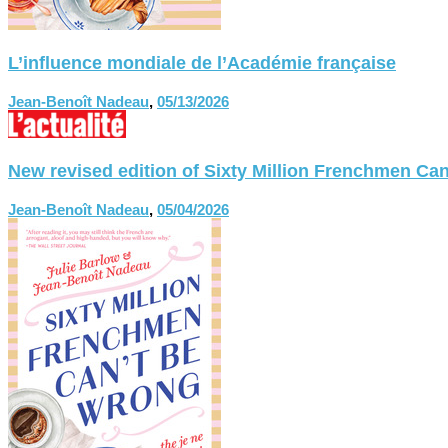
L’influence mondiale de l’Académie française
Jean-Benoît Nadeau
,
05/13/2026
New revised edition of Sixty Million Frenchmen
Jean-Benoît Nadeau
,
05/04/2026