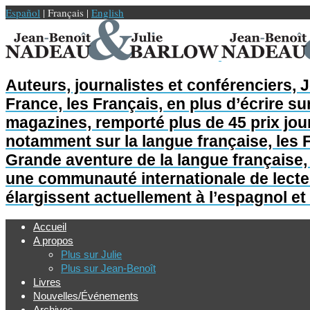
Español
| Français |
English
Auteurs, journalistes et conférenciers, 
France, les Français, en plus d’écrire sur
magazines, remporté plus de 45 prix jour
notamment sur la langue française, les F
Grande aventure de la langue française, L
une communauté internationale de lecteur
élargissent actuellement à l’espagnol et 
Accueil
A propos
Plus sur Julie
Plus sur Jean-Benoît
Livres
Nouvelles/Événements
Archives