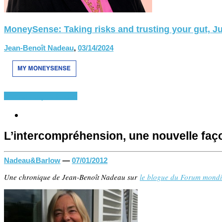
MoneySense: Taking risks and trusting your gut, Ju
Jean-Benoît Nadeau
,
03/14/2024
Divers
Français-langue
L’intercompréhension, une nouvelle faç
Nadeau&Barlow
—
07/01/2012
Une chronique de Jean-Benoît Nadeau sur
le blogue du Forum mondia