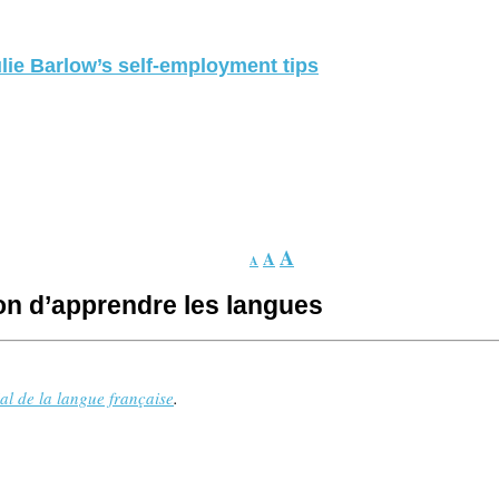
lie Barlow’s self-employment tips
A
A
A
on d’apprendre les langues
l de la langue française
.