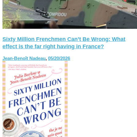
Sixty Million Frenchmen Can’t Be Wrong: What
effect is the far right having in France?
Jean-Benoît Nadeau
,
05/20/2026