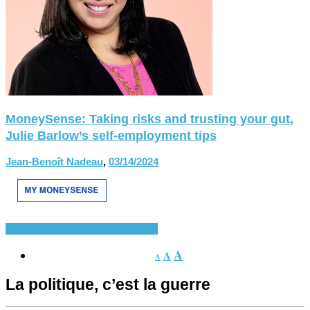
MoneySense: Taking risks and trusting your gut,
Julie Barlow’s self-employment tips
Jean-Benoît Nadeau
,
03/14/2024
Apprentissage des langues
Divers
A
A
A
La politique, c’est la guerre