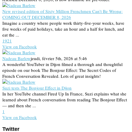
New revised edition of Sixty Million Frenchmen Can’t Be Wrong:
COMING OUT DECEMBER 8, 2026
Imagine a country where people work thirty-five-your weeks, have
five weeks of paid holidays, take an hour and a half for lunch, and
eat the ...
19
2
1
View on Facebook
Nadeau Barlow
jeudi, février 5th, 2026 at 5:46
A wonderful YouTuber in Dijon filmed a thorough and thoughtful
episode on our book The Bonjour Effect: The Secret Codes of
French Conversation Revealed. Lots of great insights!
Suzi tests The Bonjour Effect in Dijon
In her YouTube channel Fired Up In France, Suzi explains what she
learned about French conversation from reading The Bonjour Effect
— and then she ...
1
View on Facebook
Twitter