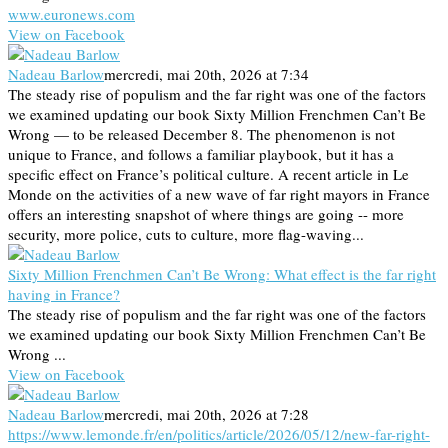
www.euronews.com
View on Facebook
Nadeau Barlow
mercredi, mai 20th, 2026 at 7:34
The steady rise of populism and the far right was one of the factors
we examined updating our book Sixty Million Frenchmen Can’t Be
Wrong — to be released December 8. The phenomenon is not
unique to France, and follows a familiar playbook, but it has a
specific effect on France’s political culture. A recent article in Le
Monde on the activities of a new wave of far right mayors in France
offers an interesting snapshot of where things are going -- more
security, more police, cuts to culture, more flag-waving...
Sixty Million Frenchmen Can’t Be Wrong: What effect is the far right
having in France?
The steady rise of populism and the far right was one of the factors
we examined updating our book Sixty Million Frenchmen Can’t Be
Wrong ...
View on Facebook
Nadeau Barlow
mercredi, mai 20th, 2026 at 7:28
https://www.lemonde.fr/en/politics/article/2026/05/12/new-far-right-