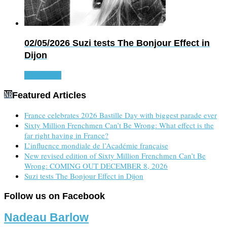
02/05/2026
Suzi tests The Bonjour Effect in
Dijon
Read more
Featured Articles
France celebrates 2026 Bastille Day with biggest parade ever
Sixty Million Frenchmen Can’t Be Wrong: What effect is the
far right having in France?
L’influence mondiale de l’Académie française
New revised edition of Sixty Million Frenchmen Can’t Be
Wrong: COMING OUT DECEMBER 8, 2026
Suzi tests The Bonjour Effect in Dijon
Follow us on Facebook
Nadeau Barlow