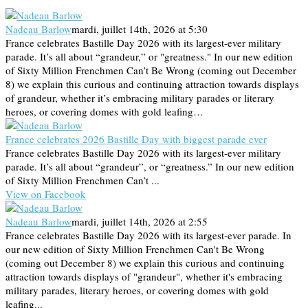
Nadeau Barlow
mardi, juillet 14th, 2026 at 5:30
France celebrates Bastille Day 2026 with its largest-ever military
parade. It’s all about “grandeur,” or "greatness." In our new edition
of Sixty Million Frenchmen Can’t Be Wrong (coming out December
8) we explain this curious and continuing attraction towards displays
of grandeur, whether it’s embracing military parades or literary
heroes, or covering domes with gold leafing…
France celebrates 2026 Bastille Day with biggest parade ever
France celebrates Bastille Day 2026 with its largest-ever military
parade. It’s all about “grandeur”, or “greatness.” In our new edition
of Sixty Million Frenchmen Can’t ...
View on Facebook
Nadeau Barlow
mardi, juillet 14th, 2026 at 2:55
France celebrates Bastille Day 2026 with its largest-ever parade. In
our new edition of Sixty Million Frenchmen Can't Be Wrong
(coming out December 8) we explain this curious and continuing
attraction towards displays of "grandeur", whether it's embracing
military parades, literary heroes, or covering domes with gold
leafing...