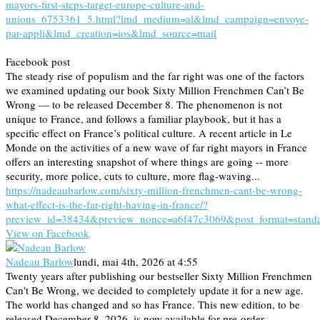
mayors-first-steps-target-europe-culture-and-
unions_6753361_5.html?lmd_medium=al&lmd_campaign=envoye-
par-appli&lmd_creation=ios&lmd_source=mail
Facebook post
The steady rise of populism and the far right was one of the factors
we examined updating our book Sixty Million Frenchmen Can’t Be
Wrong — to be released December 8. The phenomenon is not
unique to France, and follows a familiar playbook, but it has a
specific effect on France’s political culture. A recent article in Le
Monde on the activities of a new wave of far right mayors in France
offers an interesting snapshot of where things are going -- more
security, more police, cuts to culture, more flag-waving...
https://nadeaubarlow.com/sixty-million-frenchmen-cant-be-wrong-
what-effect-is-the-far-right-having-in-france/?
preview_id=38434&preview_nonce=a6f47c3069&post_format=stand
View on Facebook
Nadeau Barlow
lundi, mai 4th, 2026 at 4:55
Twenty years after publishing our bestseller Sixty Million Frenchmen
Can't Be Wrong, we decided to completely update it for a new age.
The world has changed and so has France. This new edition, to be
released December 8, 2026, is now available for pre-order.