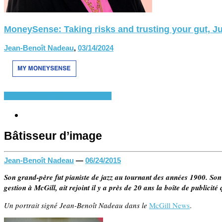
MoneySense: Taking risks and trusting your gut, Ju
Jean-Benoît Nadeau
,
03/14/2024
Canada
Divers
En Vedette
Québec
Bâtisseur d’image
Jean-Benoît Nadeau
—
06/24/2015
Son grand-père fut pianiste de jazz au tournant des années 1900. Son
gestion à McGill, ait rejoint il y a près de 20 ans la boîte de publicit
Un portrait signé Jean-Benoît Nadeau dans le
McGill News
.