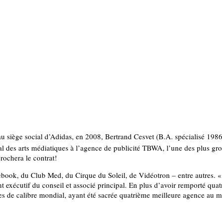
au siège social d’Adidas, en 2008, Bertrand Cesvet (B.A. spécialisé 198
al des arts médiatiques à l’agence de publicité TBWA, l’une des plus 
crochera le contrat!
ok, du Club Med, du Cirque du Soleil, de Vidéotron – entre autres. « À h
nt exécutif du conseil et associé principal. En plus d’avoir remporté qua
es de calibre mondial, ayant été sacrée quatrième meilleure agence au 