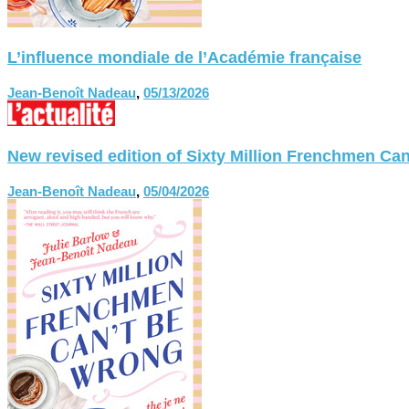
L’influence mondiale de l’Académie française
Jean-Benoît Nadeau
,
05/13/2026
New revised edition of Sixty Million Frenchmen
Jean-Benoît Nadeau
,
05/04/2026