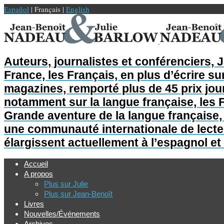
Español
| Français |
English
Auteurs, journalistes et conférenciers, 
France, les Français, en plus d’écrire sur
magazines, remporté plus de 45 prix jour
notamment sur la langue française, les F
Grande aventure de la langue française, L
une communauté internationale de lecteur
élargissent actuellement à l’espagnol et 
Accueil
A propos
Plus sur Julie
Plus sur Jean-Benoît
Livres
Nouvelles/Événements
Archives