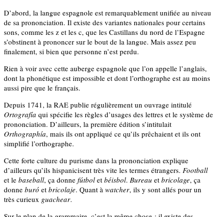
D’abord, la langue espagnole est remarquablement unifiée au niveau
de sa prononciation. Il existe des variantes nationales pour certains
sons, comme les z et les c, que les Castillans du nord de l’Espagne
s’obstinent à prononcer sur le bout de la langue. Mais assez peu
finalement, si bien que personne n’est perdu.
Rien à voir avec cette auberge espagnole que l’on appelle l’anglais,
dont la phonétique est impossible et dont l’orthographe est au moins
aussi pire que le français.
Depuis 1741, la RAE publie régulièrement un ouvrage intitulé
Ortografía
qui spécifie les règles d’usages des lettres et le système de
prononciation. D’ailleurs, la première édition s’intitulait
Orthographía
, mais ils ont appliqué ce qu’ils prêchaient et ils ont
simplifié l’orthographe.
Cette forte culture du purisme dans la prononciation explique
d’ailleurs qu’ils hispanicisent très vite les termes étrangers.
Football
et le
baseball
, ça donne
fútbol
et
béisbol
.
Bureau
et
bricolage
, ça
donne
buró
et
bricolaje
. Quant à
watcher
, ils y sont allés pour un
très curieux
guachear
.
Sur le plan de la grammaire, c’est la même chose : il existe des