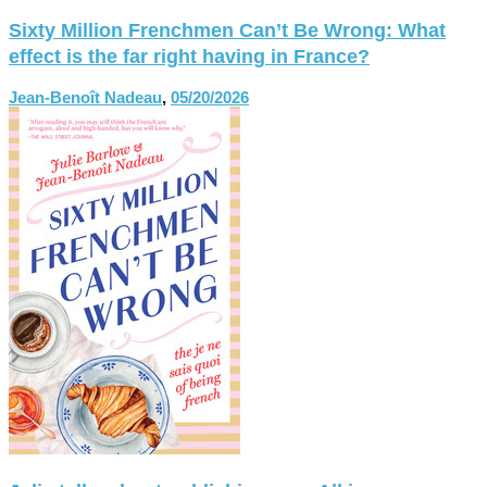
Sixty Million Frenchmen Can’t Be Wrong: What
effect is the far right having in France?
Jean-Benoît Nadeau
,
05/20/2026