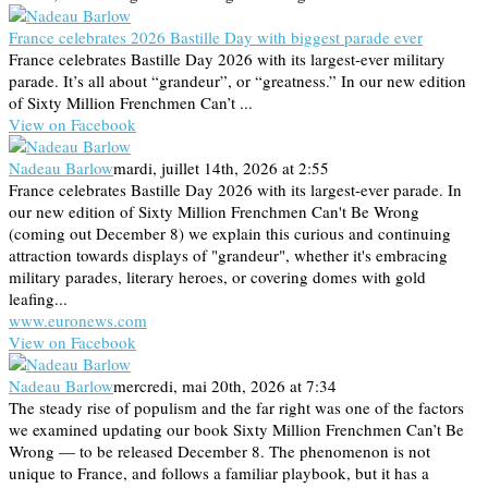
France celebrates 2026 Bastille Day with biggest parade ever
France celebrates Bastille Day 2026 with its largest-ever military
parade. It’s all about “grandeur”, or “greatness.” In our new edition
of Sixty Million Frenchmen Can’t ...
View on Facebook
Nadeau Barlow
mardi, juillet 14th, 2026 at 2:55
France celebrates Bastille Day 2026 with its largest-ever parade. In
our new edition of Sixty Million Frenchmen Can't Be Wrong
(coming out December 8) we explain this curious and continuing
attraction towards displays of "grandeur", whether it's embracing
military parades, literary heroes, or covering domes with gold
leafing...
www.euronews.com
View on Facebook
Nadeau Barlow
mercredi, mai 20th, 2026 at 7:34
The steady rise of populism and the far right was one of the factors
we examined updating our book Sixty Million Frenchmen Can’t Be
Wrong — to be released December 8. The phenomenon is not
unique to France, and follows a familiar playbook, but it has a