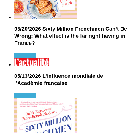
05/20/2026
Sixty Million Frenchmen Can’t Be
Wrong: What effect is the far right having in
France?
Read more
05/13/2026
L’influence mondiale de
l’Académie française
Read more