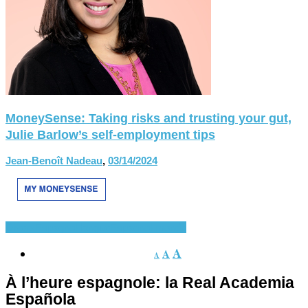
MoneySense: Taking risks and trusting your gut,
Julie Barlow’s self-employment tips
Jean-Benoît Nadeau
,
03/14/2024
Divers
Espagnol-langue
Espagnol-monde
A
A
A
À l’heure espagnole: la Real Academia
Española