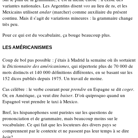
variantes nationales. Les Argentins disent
vos
au lieu de
tu
, et les
Mexicains utilisent
andar
(marcher) comme auxiliaire du présent
continu. Mais il s’agit de variations mineures : la grammaire change
très peu.
Pour ce qui est du vocabulaire, ça bouge beaucoup plus.
LES AMÉRICANISMES
Coup de bol pas possible : j’étais à Madrid la semaine où ils sortaient
le
Dictionnaire des américanismes
, qui répertorie plus de 70 000 de
mots distincts et 140 000 définitions différentes, en se basant sur les
152 dicos publiés depuis 1975. Un travail de moine.
Cas célèbre : le verbe courant pour
prendre
en Espagne se dit
coger
.
Or, en Amérique, ça veut dire
baiser
. D’où quiproquo quand un
Espagnol veut prendre le taxi à Mexico.
Bref, les hispanophones sont puristes sur les questions de
prononciation et de grammaire, mais beaucoup moins sur le
vocabulaire. Ce qui fait que les locuteurs des divers pays se
comprennent par le contexte et ne passent pas leur temps à se dire
hein
?