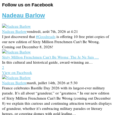
Follow us on Facebook
Nadeau Barlow
Nadeau Barlow
vendredi, août 7th, 2026 at 4:21
I just discovered that
#Goodreads
is offering 10 free print copies of
our new edition of Sixty Million Frenchmen Can't Be Wrong.
Coming out December 8, 2026!
Sixty Million Frenchmen Can't Be Wrong: The Je Ne Sais …
In this cultural and historical guide, award-winning au…
2
View on Facebook
Nadeau Barlow
mardi, juillet 14th, 2026 at 5:30
France celebrates Bastille Day 2026 with its largest-ever military
parade. It’s all about “grandeur,” or "greatness." In our new edition
of Sixty Million Frenchmen Can’t Be Wrong (coming out December
8) we explain this curious and continuing attraction towards displays
of grandeur, whether it’s embracing military parades or literary
heroes, or covering domes with gold leafing…