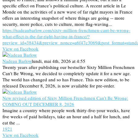
specific effect on France’s political culture. A recent article in Le
Monde on the activities of a new wave of far right mayors in France
offers an interesting snapshot of where things are going -- more
security, more police, cuts to culture, more flag-waving...
https://nadeaubarlow.com/sixty-million-frenchmen-cant-be-wrong-
what-effect-is-the-far-right-having-in-france/?
preview_id=38434&preview_nonce=a6f47c3069&post_format=stand
View on Facebook
Nadeau Barlow
lundi, mai 4th, 2026 at 4:55
Twenty years after publishing our bestseller Sixty Million Frenchmen
Can't Be Wrong, we decided to completely update it for a new age.
The world has changed and so has France. This new edition, to be
released December 8, 2026, is now available for pre-order.
New revised edition of Sixty Million Frenchmen Can’t Be Wrong:
COMING OUT DECEMBER 8, 2026
Imagine a country where people work thirty-five-your weeks, have
five weeks of paid holidays, take an hour and a half for lunch, and
eat the ...
19
2
1
View on Facebook