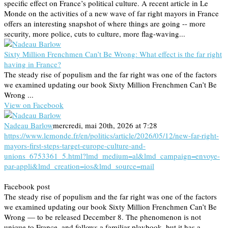
specific effect on France’s political culture. A recent article in Le
Monde on the activities of a new wave of far right mayors in France
offers an interesting snapshot of where things are going -- more
security, more police, cuts to culture, more flag-waving...
Sixty Million Frenchmen Can’t Be Wrong: What effect is the far right
having in France?
The steady rise of populism and the far right was one of the factors
we examined updating our book Sixty Million Frenchmen Can’t Be
Wrong ...
View on Facebook
Nadeau Barlow
mercredi, mai 20th, 2026 at 7:28
https://www.lemonde.fr/en/politics/article/2026/05/12/new-far-right-
mayors-first-steps-target-europe-culture-and-
unions_6753361_5.html?lmd_medium=al&lmd_campaign=envoye-
par-appli&lmd_creation=ios&lmd_source=mail
Facebook post
The steady rise of populism and the far right was one of the factors
we examined updating our book Sixty Million Frenchmen Can’t Be
Wrong — to be released December 8. The phenomenon is not
unique to France, and follows a familiar playbook, but it has a