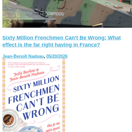
Sixty Million Frenchmen Can’t Be Wrong: What
effect is the far right having in France?
Jean-Benoît Nadeau
,
05/20/2026