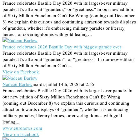
France celebrates Bastille Day 2026 with its largest-ever military
parade. It’s all about “grandeur,” or "greatness." In our new edition
of Sixty Million Frenchmen Can’t Be Wrong (coming out December
8) we explain this curious and continuing attraction towards displays
of grandeur, whether it’s embracing military parades or literary
heroes, or covering domes with gold leafing…
France celebrates 2026 Bastille Day with biggest parade ever
France celebrates Bastille Day 2026 with its largest-ever military
parade. It’s all about “grandeur”, or “greatness.” In our new edition
of Sixty Million Frenchmen Can’t ...
View on Facebook
Nadeau Barlow
mardi, juillet 14th, 2026 at 2:55
France celebrates Bastille Day 2026 with its largest-ever parade. In
our new edition of Sixty Million Frenchmen Can't Be Wrong
(coming out December 8) we explain this curious and continuing
attraction towards displays of "grandeur", whether it's embracing
military parades, literary heroes, or covering domes with gold
leafing...
www.euronews.com
View on Facebook